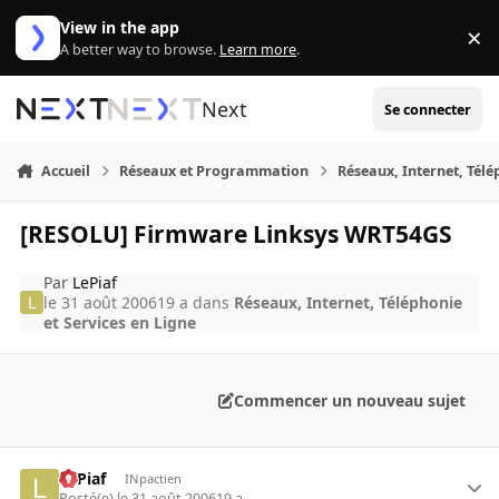
Aller au contenu
View in the app
×
Di
A better way to browse.
Learn more
.
Next
Se connecter
Accueil
Réseaux et Programmation
Réseaux, Internet, Télé
[RESOLU] Firmware Linksys WRT54GS
Par
LePiaf
le 31 août 2006
19 a
dans
Réseaux, Internet, Téléphonie
et Services en Ligne
Commencer un nouveau sujet
LePiaf
INpactien
Posté(e)
le 31 août 2006
19 a