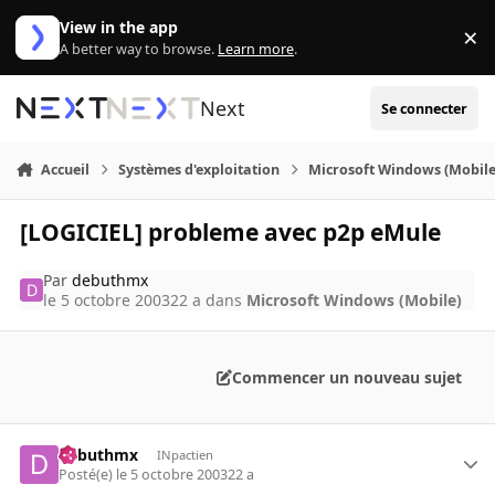
Aller au contenu
View in the app
×
Di
A better way to browse.
Learn more
.
Next
Se connecter
Accueil
Systèmes d'exploitation
Microsoft Windows (Mobile
[LOGICIEL] probleme avec p2p eMule
Par
debuthmx
le 5 octobre 2003
22 a
dans
Microsoft Windows (Mobile)
Commencer un nouveau sujet
debuthmx
INpactien
Posté(e)
le 5 octobre 2003
22 a