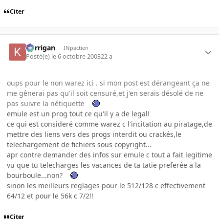
Citer
korrigan
INpactien
Posté(e)
le 6 octobre 2003
22 a
oups pour le non warez ici . si mon post est dérangeant ça ne
me gênerai pas qu'il soit censuré,et j'en serais désolé de ne
pas suivre la nétiquette
emule est un prog tout ce qu'il y a de legal!
ce qui est consideré comme warez c l'incitation au piratage,de
mettre des liens vers des progs interdit ou crackés,le
telechargement de fichiers sous copyright...
apr contre demander des infos sur emule c tout a fait legitime
vu que tu telecharges les vacances de ta tatie preferée a la
bourboule...non?
sinon les meilleurs reglages pour le 512/128 c effectivement
64/12 et pour le 56k c 7/2!!
Citer