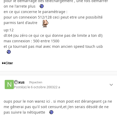
pour le démarrage des téléchargement , une fois démarrer
on ne l'arrete plus
en ce qui concerne le paramètrage :
pour un connexion 512/128 ceci peut etre une possibilté
parmis tant d'autre
up:12
dl:64 (ou zéro ce qui ce qui donne pas de limite a ton dl)
max connexion : 500 entre 1500
et ça tournait pas mal avec mon ancien speed touch usb
Citer
nexus
INpactien
Posté(e)
le 6 octobre 2003
22 a
oups pour le non warez ici . si mon post est dérangeant ça ne
me gênerai pas qu'il soit censuré,et j'en serais désolé de ne
pas suivre la nétiquette