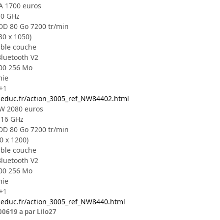
A 1700 euros
,0 GHz
DD 80 Go 7200 tr/min
80 x 1050)
ble couche
Bluetooth V2
200 256 Mo
mie
J+1
i-educ.fr/action_3005_ref_NW84402.html
W 2080 euros
,16 GHz
DD 80 Go 7200 tr/min
0 x 1200)
ble couche
Bluetooth V2
200 256 Mo
mie
J+1
i-educ.fr/action_3005_ref_NW8440.html
006
19 a
par Lilo27