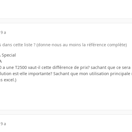
19 a
 dans cette liste ? (donne-nous au moins la référence complète)
 Special
A
 a une T2500 vaut-il cette différence de prix? sachant que ce sera
olution est-elle importante? Sachant que mon utilisation principal
s excel.)
19 a