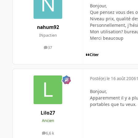
Bonjour,
Que pensez vous des off
Niveau prix, qualité des
Personnellement, j'hés
nahum92
Mon utilisation? burea
INpactien
Merci beaucoup
37
messages
Citer
Posté(e)
le 16 août 2006
Bonjour,
Apparemment il y a plu
portables que tu veux.
Lilo27
Ancien
6,6 k
messages