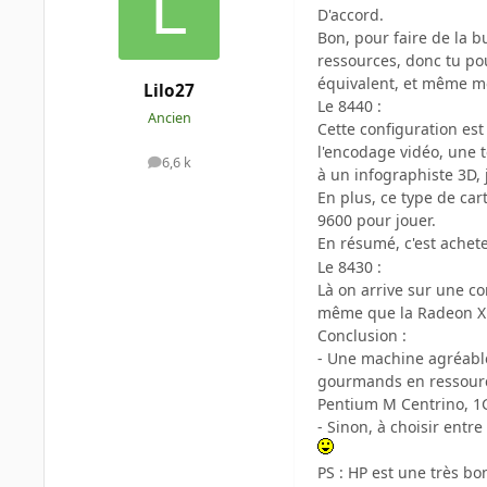
D'accord.
Bon, pour faire de la 
ressources, donc tu po
équivalent, et même mo
Lilo27
Le 8440 :
Ancien
Cette configuration es
l'encodage vidéo, une t
6,6 k
messages
à un infographiste 3D, 
En plus, ce type de ca
9600 pour jouer.
En résumé, c'est achete
Le 8430 :
Là on arrive sur une co
même que la Radeon X160
Conclusion :
- Une machine agréable
gourmands en ressourc
Pentium M Centrino, 1
- Sinon, à choisir entre
PS : HP est une très b