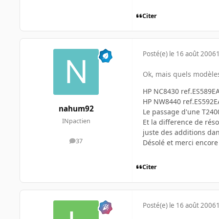
Citer
Posté(e)
le 16 août 2006
Ok, mais quels modèles
HP NC8430 ref.ES589EA
HP NW8440 ref.ES592E
nahum92
Le passage d'une T2400
INpactien
Et la difference de rés
juste des additions dan
37
Désolé et merci encore
messages
Citer
Posté(e)
le 16 août 2006