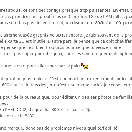
bureautique, ce sont des configs presque trop puissantes. En effe
urrais prendre sans problèmes un Centrino, 1Go de RAM (allez, pour
ins si tu fais pas de jeu du tout, un disque dur 80Go (ou 100, pou
t clairement axée graphisme 3D (et encore, je fais souvent de la 
elle carte 3D est inutile. D'autre part, je pense que ça doit chauf
je pense que c'est bien trop gros pour ce que tu veux en faire.
rte n'est pas super pour des jeux, car elles sont uniquements opti
r une Ferrari pour aller chercher le pain
nfiguration plus réaliste. C'est une machine extrêmement confortab
0 (sauf si tu fais des jeux, c'est une bonne carte). Je conseillerai
 pour de la bureautique, pour éditer un peu ses photos de famille
es :
Go RAM DDR2, disque dur 80Go, 15" (ou 15"4).
 les deux : le 8430.
onne marque, donc pas de problèmes niveau qualité/fiabilité.