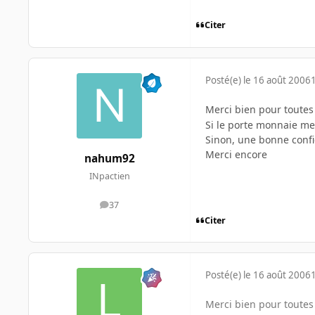
Citer
Posté(e)
le 16 août 2006
Merci bien pour toute
Si le porte monnaie me
Sinon, une bonne confi
Merci encore
nahum92
INpactien
37
messages
Citer
Posté(e)
le 16 août 2006
Merci bien pour toute