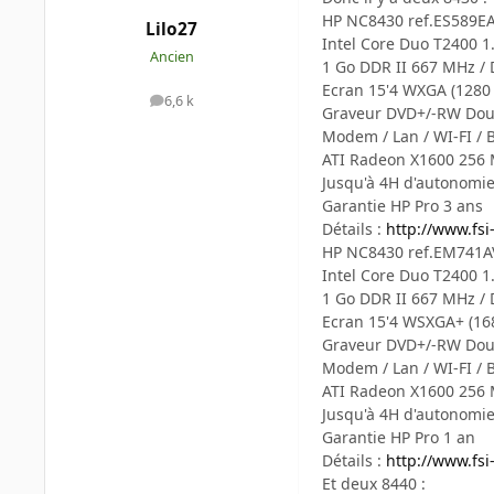
HP NC8430 ref.ES589EA
Lilo27
Intel Core Duo T2400 1
Ancien
1 Go DDR II 667 MHz /
Ecran 15'4 WXGA (1280 
6,6 k
messages
Graveur DVD+/-RW Dou
Modem / Lan / WI-FI / 
ATI Radeon X1600 256
Jusqu'à 4H d'autonomi
Garantie HP Pro 3 ans
Détails :
http://www.fsi
HP NC8430 ref.EM741A
Intel Core Duo T2400 1
1 Go DDR II 667 MHz /
Ecran 15'4 WSXGA+ (16
Graveur DVD+/-RW Dou
Modem / Lan / WI-FI / 
ATI Radeon X1600 256
Jusqu'à 4H d'autonomi
Garantie HP Pro 1 an
Détails :
http://www.fsi
Et deux 8440 :