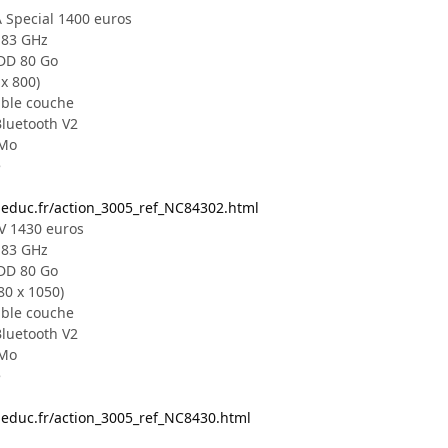
 Special 1400 euros
.83 GHz
 DD 80 Go
x 800)
ble couche
Bluetooth V2
 Mo
e
-educ.fr/action_3005_ref_NC84302.html
V 1430 euros
.83 GHz
 DD 80 Go
80 x 1050)
ble couche
Bluetooth V2
 Mo
e
-educ.fr/action_3005_ref_NC8430.html