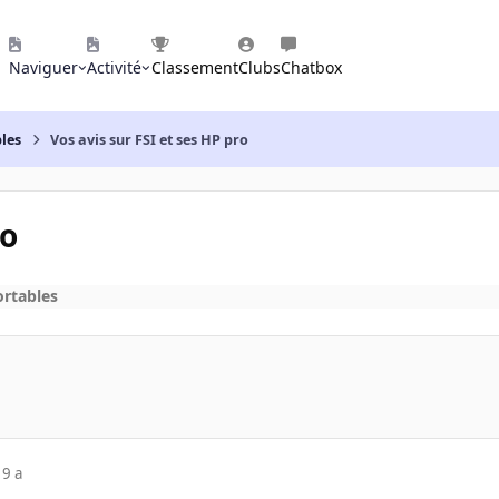
Naviguer
Activité
Classement
Clubs
Chatbox
les
Vos avis sur FSI et ses HP pro
ro
ortables
19 a