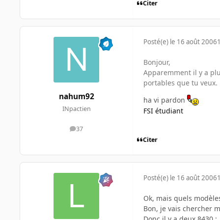
Citer
Posté(e)
le 16 août 2006
Bonjour,
Apparemment il y a plu
portables que tu veux.
nahum92
ha vi pardon
INpactien
FSI étudiant
37
messages
Citer
Posté(e)
le 16 août 2006
Ok, mais quels modèles
Bon, je vais chercher 
Donc il y a deux 8430 :