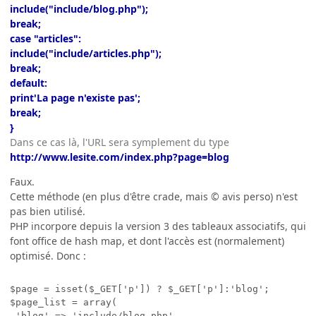
include("include/blog.php");
break;
case "articles":
include("include/articles.php");
break;
default:
print'La page n'existe pas';
break;
}
Dans ce cas là, l'URL sera symplement du type
http://www.lesite.com/index.php?page=blog
Faux.
Cette méthode (en plus d'être crade, mais © avis perso) n'est
pas bien utilisé.
PHP incorpore depuis la version 3 des tableaux associatifs, qui
font office de hash map, et dont l'accès est (normalement)
optimisé. Donc :
$page = isset($_GET['p']) ? $_GET['p']:'blog';

$page_list = array(

 'blog' => 'include/blog.php',
