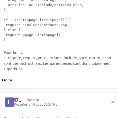
 'articles' => 'include/articles.php',

);

if (!isset($page_list[$page])) {

 require 'include/notfound.php';

} else {

 require $page_list[$page];

}
Pour finir :
1. require, require_once, include, include_once, return, echo
sont des instructions. Les parenthèses sont donc totalement
superflues.
Citer
FiP_
INpactien
Posté(e)
le 16 août 2006
19 a