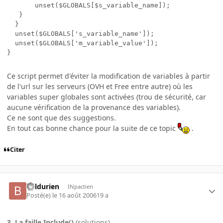
	   unset($GLOBALS[$s_variable_name]);

   }

  }

  unset($GLOBALS['s_variable_name']);

  unset($GLOBALS['m_variable_value']);

}
Ce script permet d'éviter la modification de variables à partir
de l'url sur les serveurs (OVH et Free entre autre) où les
variables super globales sont activées (trou de sécurité, car
aucune vérification de la provenance des variables).
Ce ne sont que des suggestions.
En tout cas bonne chance pour la suite de ce topic
.
Citer
Baldurien
INpactien
Posté(e)
le 16 août 2006
19 a
3.
La faille Include()
(solutions)