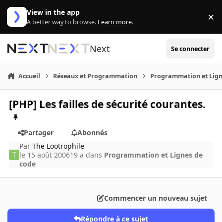
Aller au contenu
View in the app
×
Di
A better way to browse.
Learn more
.
Next
Se connecter
Accueil
Réseaux et Programmation
Programmation et Lign
[PHP] Les failles de sécurité courantes.
Partager
Abonnés
Par
The Lootrophile
le 15 août 2006
19 a
dans
Programmation et Lignes de
code
Commencer un nouveau sujet
Répondre à ce sujet