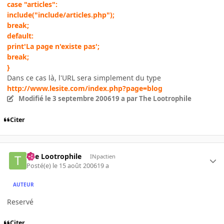
case "articles":
include("include/articles.php");
break;
default:
print'La page n'existe pas';
break;
}
Dans ce cas là, l'URL sera simplement du type
http://www.lesite.com/index.php?page=blog
Modifié
le 3 septembre 2006
19 a
par The Lootrophile
Citer
The Lootrophile
INpactien
Posté(e)
le 15 août 2006
19 a
AUTEUR
Reservé
Citer