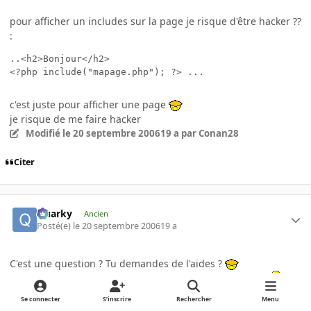
pour afficher un includes sur la page je risque d'être hacker ??
:
..<h2>Bonjour</h2>

<?php include("mapage.php"); ?> ...
c'est juste pour afficher une page
je risque de me faire hacker
Modifié
le 20 septembre 2006
19 a
par Conan28
Citer
Quarky
Ancien
Posté(e)
le 20 septembre 2006
19 a
C'est une question ? Tu demandes de l'aides ?
Perso je ferais un include_once c'est déjà un peu mieux
Se connecter
S’inscrire
Rechercher
Menu
Citer