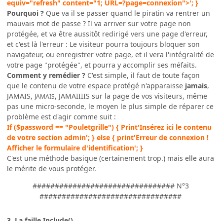
equiv="refresh" content="1; URL=?page=connexion">'; }
Pourquoi ?
Que va il se passer quand le piratin va rentrer un
mauvais mot de passe ? Il va arriver sur votre page non
protégée, et va être aussitôt redirigé vers une page d'erreur,
et c'est là l'erreur : Le visiteur pourra toujours bloquer son
navigateur, ou enregistrer votre page, et il vera l'intégralité de
votre page "protégée", et pourra y accomplir ses méfaits.
Comment y remédier ?
C'est simple, il faut de toute façon
que le contenu de votre espace protégé n'apparaisse
jamais
,
JAMAIS,
,
JAMAIIIIS
sur la page de vos visiteurs, même
JAMAIS
pas une micro-seconde, le moyen le plus simple de réparer ce
problème est d'agir comme suit :
If ($password == "Pouletgrille") { Print'Insérez ici le contenu
de votre section admin'; } else { print'Erreur de connexion !
Afficher le formulaire d'identification'; }
C'est une méthode basique (certainement trop.) mais elle aura
le mérite de vous protéger.
################################ N°3
################################
3.
La faille Include()