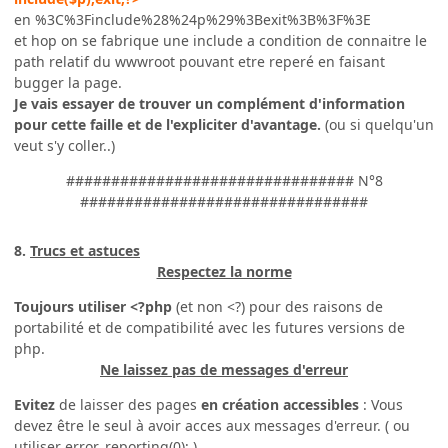
en %3C%3Finclude%28%24p%29%3Bexit%3B%3F%3E
et hop on se fabrique une include a condition de connaitre le
path relatif du wwwroot pouvant etre reperé en faisant
bugger la page.
Je vais essayer de trouver un complément d'information
pour cette faille et de l'expliciter d'avantage.
(ou si quelqu'un
veut s'y coller..)
################################ N°8
################################
8.
Trucs et astuces
Respectez la norme
Toujours utiliser
<?php
(et non <?) pour des raisons de
portabilité et de compatibilité avec les futures versions de
php.
Ne laissez pas de messages d'erreur
Evitez
de laisser des pages
en création accessibles
: Vous
devez être le seul à avoir acces aux messages d'erreur. ( ou
utiliser error_reporting(0); )