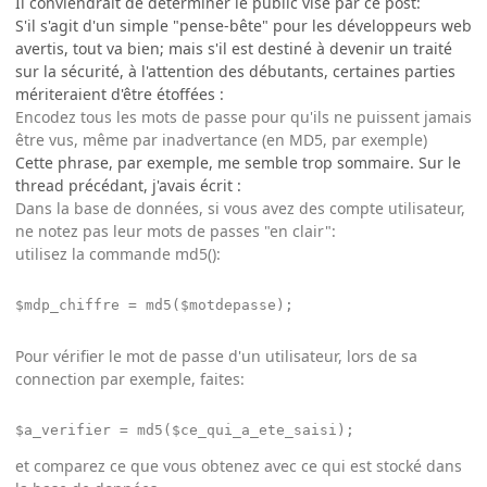
Il conviendrait de déterminer le public visé par ce post:
S'il s'agit d'un simple "pense-bête" pour les développeurs web
avertis, tout va bien; mais s'il est destiné à devenir un traité
sur la sécurité, à l'attention des débutants, certaines parties
mériteraient d'être étoffées :
Encodez tous les mots de passe pour qu'ils ne puissent jamais
être vus, même par inadvertance (en MD5, par exemple)
Cette phrase, par exemple, me semble trop sommaire. Sur le
thread précédant, j'avais écrit :
Dans la base de données, si vous avez des compte utilisateur,
ne notez pas leur mots de passes "en clair":
utilisez la commande md5():
$mdp_chiffre = md5($motdepasse);
Pour vérifier le mot de passe d'un utilisateur, lors de sa
connection par exemple, faites:
$a_verifier = md5($ce_qui_a_ete_saisi);
et comparez ce que vous obtenez avec ce qui est stocké dans