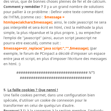
des virus, que de bonnes choses pleines de fer et de calcium.
Comment y remédier ?
Il y a un grand nombre de solutions
pour pallier à ce problème : Definir votre texte comme étant
de l'HTML (comme ceci :
$message =
htmlspecialchars($message);
ainsi, le code javascript ne sera
pas interprété et sera écrit en html, c'est la méthode la plus
simple, la plus répandue et la plus propre. ), ou empecher
l'emploi de "javascript" (ainsi, aucun script javascript ne
pourra etre executé), comme suit :
$message=str_replace("java script:","",$message);
(par
exemple, le forum de PCinpact a décidé d'imposer un espace
entre java et script, en plus d'imposer l'écriture des messages
en html. :)
################################ N°5
################################
5.
La faille cookies ? Que nenni !
Une faille cookies permet, dans une configuration bien
spéciale, d'utiliser un cookie de connexion pour le
transformer en celui de quelqu'un d'autre.
Pourquoi ?
Si à la connexion à la section membre, l'individu