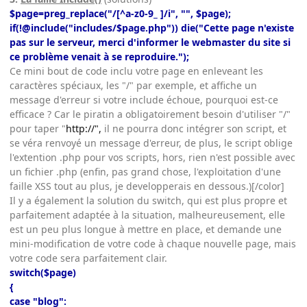
$page=preg_replace("/[^a-z0-9_ ]/i", "", $page);
if(!@include("includes/$page.php")) die("Cette page n'existe
pas sur le serveur, merci d'informer le webmaster du site si
ce problème venait à se reproduire.");
Ce mini bout de code inclu votre page en enleveant les
caractères spéciaux, les "/" par exemple, et affiche un
message d'erreur si votre include échoue, pourquoi est-ce
efficace ? Car le piratin a obligatoirement besoin d'utiliser "/"
pour taper "
http://",
il ne pourra donc intégrer son script, et
se véra renvoyé un message d'erreur, de plus, le script oblige
l'extention .php pour vos scripts, hors, rien n'est possible avec
un fichier .php (enfin, pas grand chose, l'exploitation d'une
faille XSS tout au plus, je developperais en dessous.)[/color]
Il y a également la solution du switch, qui est plus propre et
parfaitement adaptée à la situation, malheureusement, elle
est un peu plus longue à mettre en place, et demande une
mini-modification de votre code à chaque nouvelle page, mais
votre code sera parfaitement clair.
switch($page)
{
case "blog":