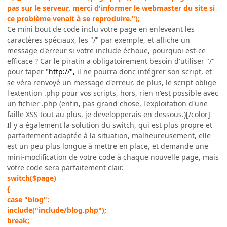
pas sur le serveur, merci d'informer le webmaster du site si
ce problème venait à se reproduire.");
Ce mini bout de code inclu votre page en enleveant les
caractères spéciaux, les "/" par exemple, et affiche un
message d'erreur si votre include échoue, pourquoi est-ce
efficace ? Car le piratin a obligatoirement besoin d'utiliser "/"
pour taper "
http://",
il ne pourra donc intégrer son script, et
se véra renvoyé un message d'erreur, de plus, le script oblige
l'extention .php pour vos scripts, hors, rien n'est possible avec
un fichier .php (enfin, pas grand chose, l'exploitation d'une
faille XSS tout au plus, je developperais en dessous.)[/color]
Il y a également la solution du switch, qui est plus propre et
parfaitement adaptée à la situation, malheureusement, elle
est un peu plus longue à mettre en place, et demande une
mini-modification de votre code à chaque nouvelle page, mais
votre code sera parfaitement clair.
switch($page)
{
case "blog":
include("include/blog.php");
break;