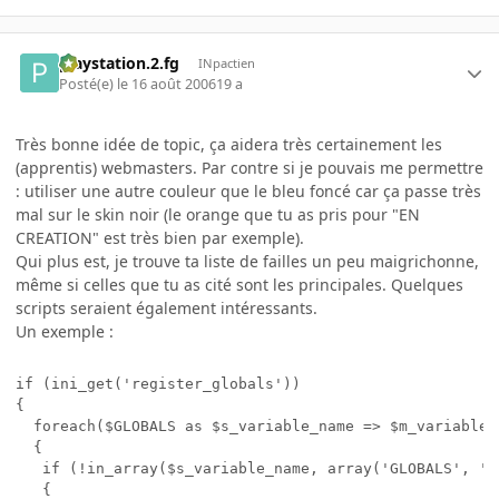
playstation.2.fg
INpactien
Posté(e)
le 16 août 2006
19 a
Très bonne idée de topic, ça aidera très certainement les
(apprentis) webmasters. Par contre si je pouvais me permettre
: utiliser une autre couleur que le bleu foncé car ça passe très
mal sur le skin noir (le orange que tu as pris pour "EN
CREATION" est très bien par exemple).
Qui plus est, je trouve ta liste de failles un peu maigrichonne,
même si celles que tu as cité sont les principales. Quelques
scripts seraient également intéressants.
Un exemple :
if (ini_get('register_globals'))

{

  foreach($GLOBALS as $s_variable_name => $m_variable_v
  {

   if (!in_array($s_variable_name, array('GLOBALS', 'a
   {
