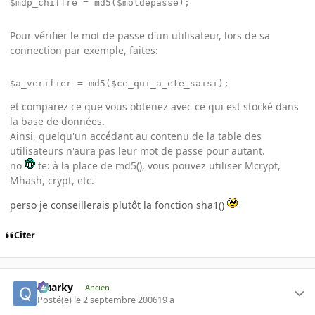
$mdp_chiffre = md5($motdepasse);
Pour vérifier le mot de passe d'un utilisateur, lors de sa
connection par exemple, faites:
$a_verifier = md5($ce_qui_a_ete_saisi);
et comparez ce que vous obtenez avec ce qui est stocké dans
la base de données.
Ainsi, quelqu'un accédant au contenu de la table des
utilisateurs n'aura pas leur mot de passe pour autant.
no
te: à la place de md5(), vous pouvez utiliser Mcrypt,
Mhash, crypt, etc.
perso je conseillerais plutôt la fonction sha1()
Citer
Quarky
Ancien
Posté(e)
le 2 septembre 2006
19 a