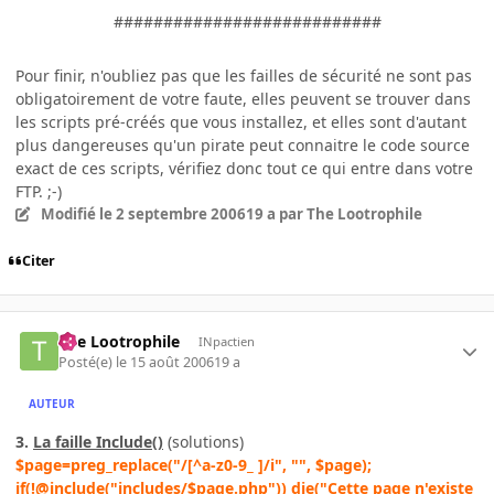
###########################
Pour finir, n'oubliez pas que les failles de sécurité ne sont pas
obligatoirement de votre faute, elles peuvent se trouver dans
les scripts pré-créés que vous installez, et elles sont d'autant
plus dangereuses qu'un pirate peut connaitre le code source
exact de ces scripts, vérifiez donc tout ce qui entre dans votre
FTP. ;-)
Modifié
le 2 septembre 2006
19 a
par The Lootrophile
Citer
The Lootrophile
INpactien
Posté(e)
le 15 août 2006
19 a
AUTEUR
3.
La faille Include()
(solutions)
$page=preg_replace("/[^a-z0-9_ ]/i", "", $page);
if(!@include("includes/$page.php")) die("Cette page n'existe