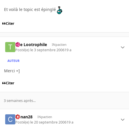
Et voilà le topic est épinglé
Citer
The Lootrophile
INpactien
Posté(e)
le 3 septembre 2006
19 a
AUTEUR
Merci =]
Citer
3 semaines après...
Conan28
INpactien
Posté(e)
le 20 septembre 2006
19 a