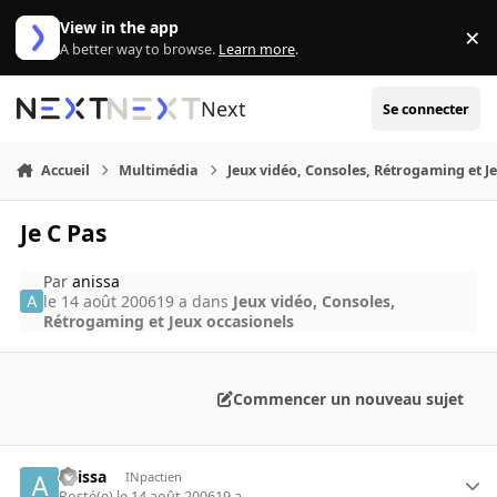
Aller au contenu
View in the app
×
Di
A better way to browse.
Learn more
.
Next
Se connecter
Accueil
Multimédia
Jeux vidéo, Consoles, Rétrogaming et J
Je C Pas
Par
anissa
le 14 août 2006
19 a
dans
Jeux vidéo, Consoles,
Rétrogaming et Jeux occasionels
Commencer un nouveau sujet
anissa
INpactien
Posté(e)
le 14 août 2006
19 a