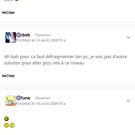
Citer
Trebeb
INpactien
Posté(e)
le 14 août 2006
19 a
Ah bah pour ca faut défragmenter ton pc, je vois pas d'autre
solution pour aller plus vite à ce niveau
Citer
D-Tune
INpactien
Posté(e)
le 14 août 2006
19 a