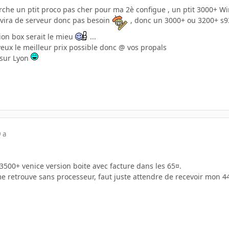
erche un ptit proco pas cher pour ma 2è configue , un ptit 3000+ W
ervira de serveur donc pas besoin
, donc un 3000+ ou 3200+ s93
sion box serait le mieu
...
 veux le meilleur prix possible donc @ vos propals
 sur Lyon
 a
500+ venice version boite avec facture dans les 65¤.
e retrouve sans processeur, faut juste attendre de recevoir mon 