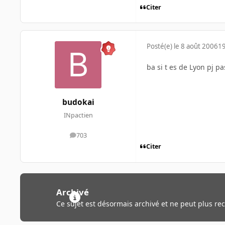
Citer
Posté(e)
le 8 août 2006
19
ba si t es de Lyon pj p
budokai
INpactien
703
messages
Citer
Archivé
Ce sujet est désormais archivé et ne peut plus re