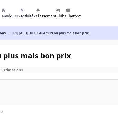
Naviguer
Activité
Classement
Clubs
Chatbox
ions
[69] [ACH] 3000+ A64 s939 ou plus mais bon prix
u plus mais bon prix
t Estimations
 a