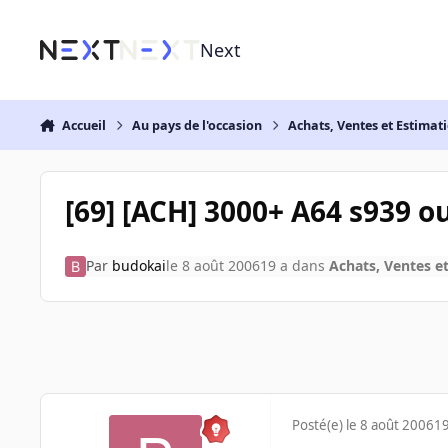
Aller au contenu
Next
Accueil
Au pays de l'occasion
Achats, Ventes et Estimat
[69] [ACH] 3000+ A64 s939 o
Par
budokai
le 8 août 2006
19 a
dans
Achats, Ventes e
Posté(e)
le 8 août 2006
19