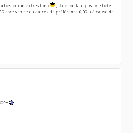
inchester me va très bien
, il ne me faut pas une bete
9 core venice ou autre ( de préférence 0,09 µ à cause de
4400+