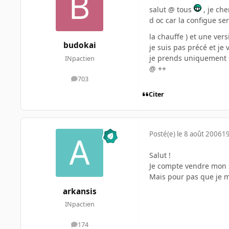
salut @ tous
, je ch
d oc car la configue s
la chauffe ) et une ver
budokai
je suis pas précé et je
je prends uniquement
INpactien
@ ++
703
messages
Citer
Posté(e)
le 8 août 2006
19
Salut !
Je compte vendre mon 3
Mais pour pas que je m
arkansis
INpactien
174
messages