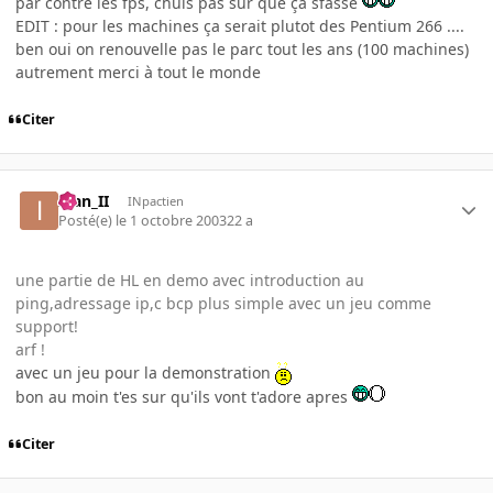
par contre les fps, chuis pas sur que ça sfasse
EDIT : pour les machines ça serait plutot des Pentium 266 ....
ben oui on renouvelle pas le parc tout les ans (100 machines)
autrement merci à tout le monde
Citer
Ivan_II
INpactien
Posté(e)
le 1 octobre 2003
22 a
une partie de HL en demo avec introduction au
ping,adressage ip,c bcp plus simple avec un jeu comme
support!
arf !
avec un jeu pour la demonstration
bon au moin t'es sur qu'ils vont t'adore apres
Citer