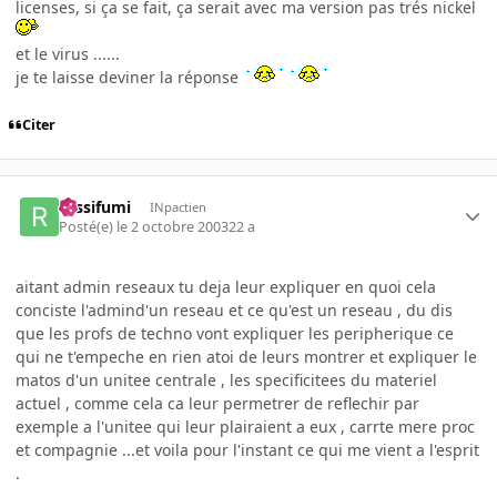
licenses, si ça se fait, ça serait avec ma version pas trés nickel
et le virus ......
je te laisse deviner la réponse
Citer
rossifumi
INpactien
Posté(e)
le 2 octobre 2003
22 a
aitant admin reseaux tu deja leur expliquer en quoi cela
conciste l'admind'un reseau et ce qu'est un reseau , du dis
que les profs de techno vont expliquer les peripherique ce
qui ne t'empeche en rien atoi de leurs montrer et expliquer le
matos d'un unitee centrale , les specificitees du materiel
actuel , comme cela ca leur permetrer de reflechir par
exemple a l'unitee qui leur plairaient a eux , carrte mere proc
et compagnie ...et voila pour l'instant ce qui me vient a l'esprit
.