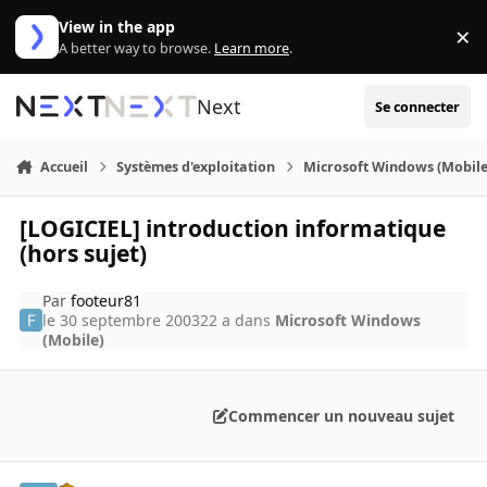
Aller au contenu
View in the app
×
Di
A better way to browse.
Learn more
.
Next
Se connecter
Accueil
Systèmes d'exploitation
Microsoft Windows (Mobile
[LOGICIEL] introduction informatique
(hors sujet)
Par
footeur81
le 30 septembre 2003
22 a
dans
Microsoft Windows
(Mobile)
Commencer un nouveau sujet