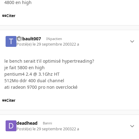
4800 en high
Citer
thibault007
INpactien
Posté(e)
le 29 septembre 2003
22 a
le bench serait t'il optimisé hypertreading?
je fait 5800 en high
pentium4 2.4 @ 3.1Ghz HT
512Mo ddr 400 dual channel
ati radeon 9700 pro non overclocké
Citer
deadhead
Banni
Posté(e)
le 29 septembre 2003
22 a