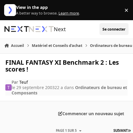
Aller au contenu
View in the app
×
Di
A better way to browse.
Learn more
.
Next
Se connecter
Accueil
Matériel et Conseils d'achat
Ordinateurs de bureau
FINAL FANTASY XI Benchmark 2 : Les
scores !
Par
Teuf
le 29 septembre 2003
22 a
dans
Ordinateurs de bureau et
Composants
Commencer un nouveau sujet
PAGE 1 SUR 5
SUIVANT