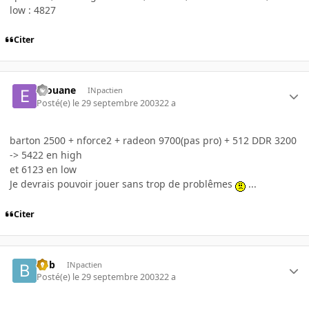
low : 4827
Citer
erouane
INpactien
Posté(e)
le 29 septembre 2003
22 a
barton 2500 + nforce2 + radeon 9700(pas pro) + 512 DDR 3200
-> 5422 en high
et 6123 en low
Je devrais pouvoir jouer sans trop de problêmes
...
Citer
Bob
INpactien
Posté(e)
le 29 septembre 2003
22 a