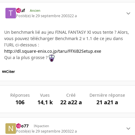
Teuf
Ancien
Posté(e)
le 29 septembre 2003
22 a
Un benchmark lié au jeu FINAL FANTASY XI vous tente ? Alors,
vous pouvez télécharger Benchmark 2 v 1.1 de ce jeu dans
l'URL ci-dessous :
http://dl.square-enix.co.jp/taru/FFXiB2Setup.exe
Qui a la plus grosse ?
Citer
Réponses
Vues
Créé
Dernière réponse
106
14,1 k
22 a
22 a
21 a
21 a
neo77
INpactien
Posté(e)
le 29 septembre 2003
22 a