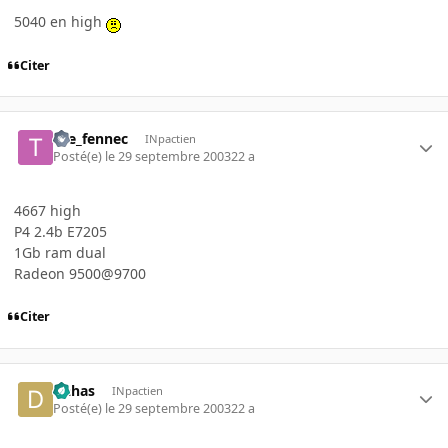
5040 en high
Citer
the_fennec
INpactien
Posté(e)
le 29 septembre 2003
22 a
4667 high
P4 2.4b E7205
1Gb ram dual
Radeon 9500@9700
Citer
Dahas
INpactien
Posté(e)
le 29 septembre 2003
22 a