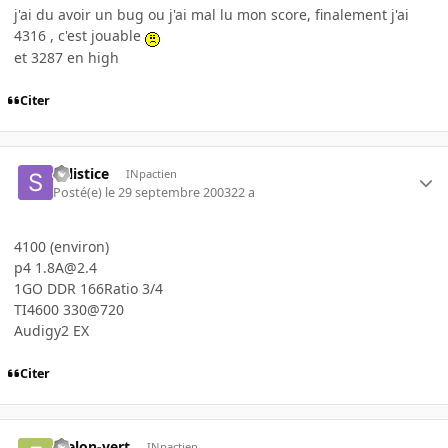
j'ai du avoir un bug ou j'ai mal lu mon score, finalement j'ai
4316 , c'est jouable
et 3287 en high
Citer
solistice
INpactien
Posté(e)
le 29 septembre 2003
22 a
4100 (environ)
p4 1.8A@2.4
1GO DDR 166Ratio 3/4
TI4600 330@720
Audigy2 EX
Citer
Frelon-vert
INpactien