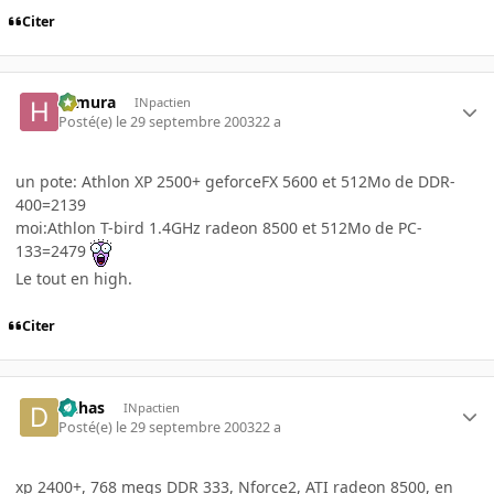
Citer
Himura
INpactien
Posté(e)
le 29 septembre 2003
22 a
un pote: Athlon XP 2500+ geforceFX 5600 et 512Mo de DDR-
400=2139
moi:Athlon T-bird 1.4GHz radeon 8500 et 512Mo de PC-
133=2479
Le tout en high.
Citer
Dahas
INpactien
Posté(e)
le 29 septembre 2003
22 a
xp 2400+, 768 megs DDR 333, Nforce2, ATI radeon 8500, en