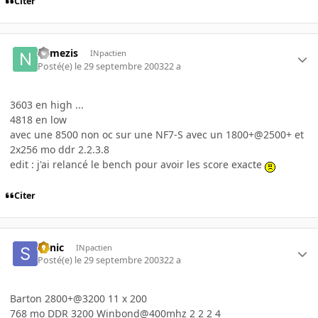
Citer
nemezis
INpactien
Posté(e)
le 29 septembre 2003
22 a
3603 en high ...
4818 en low
avec une 8500 non oc sur une NF7-S avec un 1800+@2500+ et
2x256 mo ddr 2.2.3.8
edit : j'ai relancé le bench pour avoir les score exacte
Citer
Sonic
INpactien
Posté(e)
le 29 septembre 2003
22 a
Barton 2800+@3200 11 x 200
768 mo DDR 3200 Winbond@400mhz 2 2 2 4