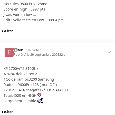
Hercules 9800 Pro 128mo
Score en high : 5997 pts
J'vais voir en low ...
Edit : voila testé en Low ... 6604 pts
Citer
eva01
INpactien
Posté(e)
le 29 septembre 2003
22 a
XP 2700+@2.310Ghz
A7N8X deluxe rev 2
1Go de ram pc3200 Samsung
Radeon 9600Pro 128 ( non OC )
120Go S-ATA seagate+2*80Go ATA133
Total:4520 en HIGH
Largement jouable
Citer