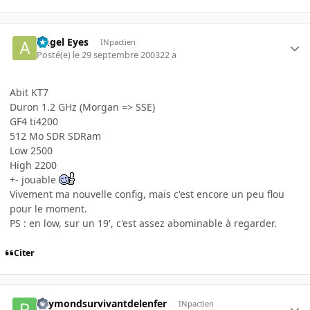
Angel Eyes
INpactien
Posté(e)
le 29 septembre 2003
22 a
Abit KT7
Duron 1.2 GHz (Morgan => SSE)
GF4 ti4200
512 Mo SDR SDRam
Low 2500
High 2200
+- jouable
Vivement ma nouvelle config, mais c'est encore un peu flou
pour le moment.
PS : en low, sur un 19', c'est assez abominable à regarder.
Citer
Raymondsurvivantdelenfer
INpactien