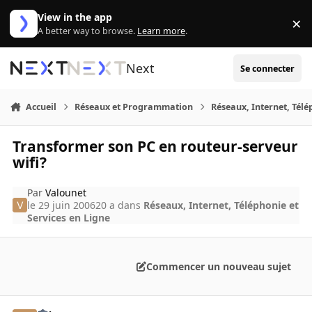
Aller au contenu
View in the app
×
Di
A better way to browse.
Learn more
.
Next
Se connecter
Accueil
Réseaux et Programmation
Réseaux, Internet, Télé
Transformer son PC en routeur-serveur
wifi?
Par
Valounet
le 29 juin 2006
20 a
dans
Réseaux, Internet, Téléphonie et
Services en Ligne
Commencer un nouveau sujet