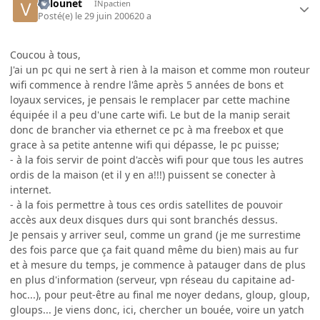
Valounet
INpactien
Posté(e)
le 29 juin 2006
20 a
Coucou à tous,
J'ai un pc qui ne sert à rien à la maison et comme mon routeur
wifi commence à rendre l'âme après 5 années de bons et
loyaux services, je pensais le remplacer par cette machine
équipée il a peu d'une carte wifi. Le but de la manip serait
donc de brancher via ethernet ce pc à ma freebox et que
grace à sa petite antenne wifi qui dépasse, le pc puisse;
- à la fois servir de point d'accès wifi pour que tous les autres
ordis de la maison (et il y en a!!!) puissent se conecter à
internet.
- à la fois permettre à tous ces ordis satellites de pouvoir
accès aux deux disques durs qui sont branchés dessus.
Je pensais y arriver seul, comme un grand (je me surrestime
des fois parce que ça fait quand même du bien) mais au fur
et à mesure du temps, je commence à patauger dans de plus
en plus d'information (serveur, vpn réseau du capitaine ad-
hoc...), pour peut-être au final me noyer dedans, gloup, gloup,
gloups... Je viens donc, ici, chercher un bouée, voire un yatch