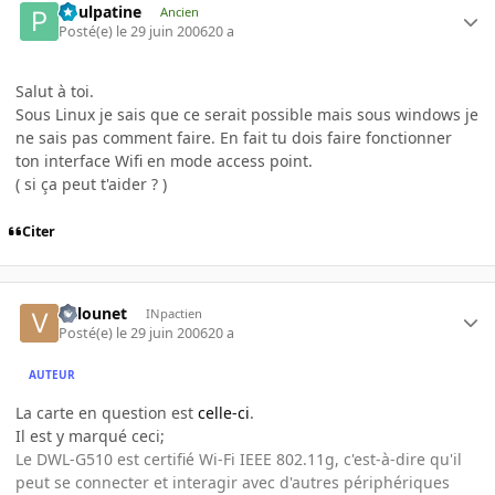
Poulpatine
Ancien
Posté(e)
le 29 juin 2006
20 a
Salut à toi.
Sous Linux je sais que ce serait possible mais sous windows je
ne sais pas comment faire. En fait tu dois faire fonctionner
ton interface Wifi en mode access point.
( si ça peut t'aider ? )
Citer
Valounet
INpactien
Posté(e)
le 29 juin 2006
20 a
AUTEUR
La carte en question est
celle-ci
.
Il est y marqué ceci;
Le DWL-G510 est certifié Wi-Fi IEEE 802.11g, c'est-à-dire qu'il
peut se connecter et interagir avec d'autres périphériques