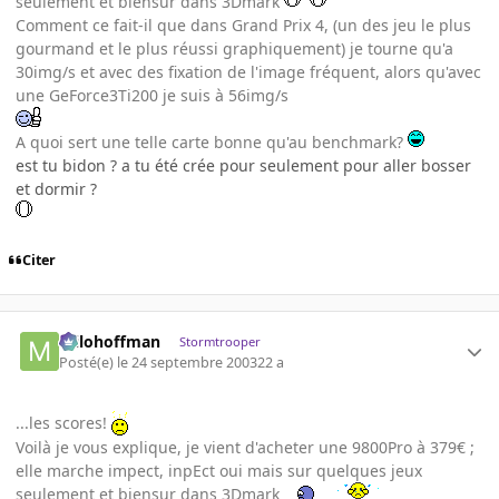
seulement et biensur dans 3Dmark
Comment ce fait-il que dans Grand Prix 4, (un des jeu le plus
gourmand et le plus réussi graphiquement) je tourne qu'a
30img/s et avec des fixation de l'image fréquent, alors qu'avec
une GeForce3Ti200 je suis à 56img/s
A quoi sert une telle carte bonne qu'au benchmark?
est tu bidon ? a tu été crée pour seulement pour aller bosser
et dormir ?
Citer
milohoffman
Stormtrooper
Posté(e)
le 24 septembre 2003
22 a
...les scores!
Voilà je vous explique, je vient d'acheter une 9800Pro à 379€ ;
elle marche impect, inpEct oui mais sur quelques jeux
seulement et biensur dans 3Dmark