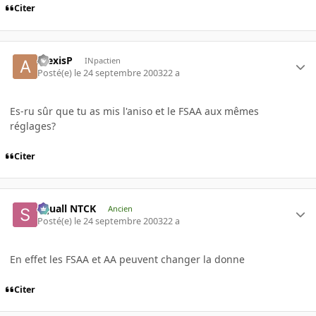
Citer
AlexisP
INpactien
Posté(e)
le 24 septembre 2003
22 a
Es-ru sûr que tu as mis l'aniso et le FSAA aux mêmes
réglages?
Citer
Squall NTCK
Ancien
Posté(e)
le 24 septembre 2003
22 a
En effet les FSAA et AA peuvent changer la donne
Citer