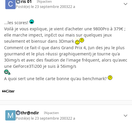
Chris 01
INpactien
Posté(e)
le 23 septembre 2003
22 a
...les scores!
Voilà je vous explique, je vient d'acheter une 9800Pro à 379€ ;
elle marche impect, inpEct oui mais sur quelques jeux
seulement et biensur dans 3Dmark
Comment ce fait-il que dans Grand Prix 4, (un des jeu le plus
gourmand et le plus réussi graphiquement) je tourne qu'a
30img/s et avec des fixation de l'image fréquent, alors qu'avec
une GeForce3Ti200 je suis à 56img/s
A quoi sert une telle carte bonne qu'au benchmark?
Citer
Mithr@ndir
INpactien
Posté(e)
le 23 septembre 2003
22 a