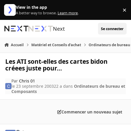
Aller au contenu
View in the app
×
Di
A better way to browse.
Learn more
.
Next
Se connecter
Accueil
Matériel et Conseils d'achat
Ordinateurs de bureau
Les ATI sont-elles des cartes bidon
créees juste pour...
Par
Chris 01
le 23 septembre 2003
22 a
dans
Ordinateurs de bureau et
Composants
Commencer un nouveau sujet