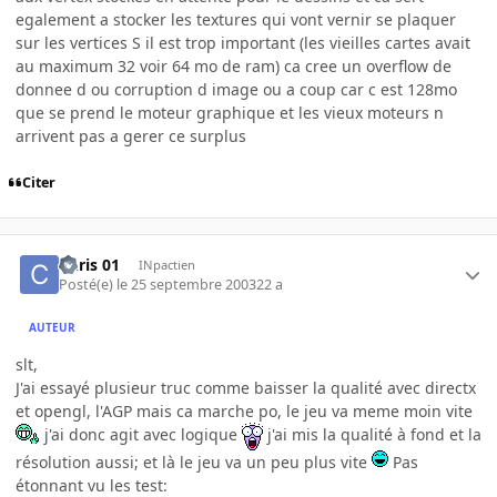
egalement a stocker les textures qui vont vernir se plaquer
sur les vertices S il est trop important (les vieilles cartes avait
au maximum 32 voir 64 mo de ram) ca cree un overflow de
donnee d ou corruption d image ou a coup car c est 128mo
que se prend le moteur graphique et les vieux moteurs n
arrivent pas a gerer ce surplus
Citer
Chris 01
INpactien
Posté(e)
le 25 septembre 2003
22 a
AUTEUR
slt,
J'ai essayé plusieur truc comme baisser la qualité avec directx
et opengl, l'AGP mais ca marche po, le jeu va meme moin vite
j'ai donc agit avec logique
j'ai mis la qualité à fond et la
résolution aussi; et là le jeu va un peu plus vite
Pas
étonnant vu les test: