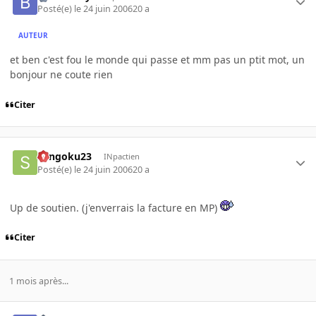
Posté(e)
le 24 juin 2006
20 a
AUTEUR
et ben c'est fou le monde qui passe et mm pas un ptit mot, un
bonjour ne coute rien
Citer
Sangoku23
INpactien
Posté(e)
le 24 juin 2006
20 a
Up de soutien. (j'enverrais la facture en MP)
Citer
1 mois après...