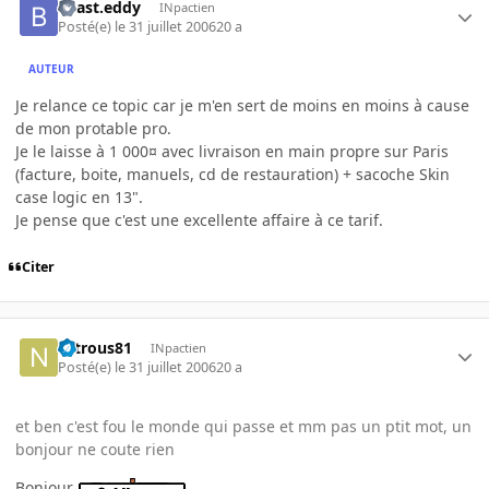
beast.eddy
INpactien
Posté(e)
le 31 juillet 2006
20 a
AUTEUR
Je relance ce topic car je m'en sert de moins en moins à cause
de mon protable pro.
Je le laisse à 1 000¤ avec livraison en main propre sur Paris
(facture, boite, manuels, cd de restauration) + sacoche Skin
case logic en 13".
Je pense que c'est une excellente affaire à ce tarif.
Citer
Nitrous81
INpactien
Posté(e)
le 31 juillet 2006
20 a
et ben c'est fou le monde qui passe et mm pas un ptit mot, un
bonjour ne coute rien
Bonjour