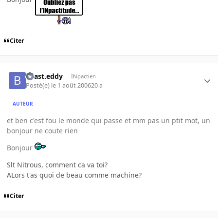
Citer
beast.eddy
INpactien
Posté(e)
le 1 août 2006
20 a
AUTEUR
et ben c'est fou le monde qui passe et mm pas un ptit mot, un
bonjour ne coute rien
Bonjour
Slt Nitrous, comment ca va toi?
ALors t'as quoi de beau comme machine?
Citer