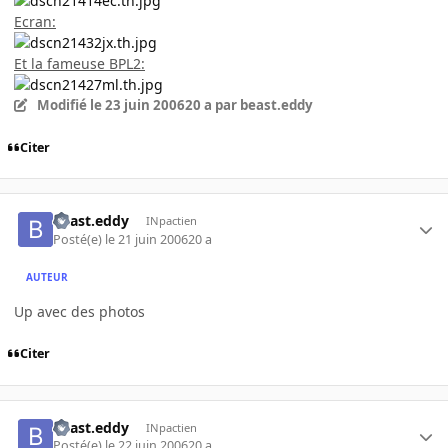
Ecran:
Et la fameuse BPL2:
Modifié
le 23 juin 2006
20 a
par beast.eddy
Citer
beast.eddy
INpactien
Posté(e)
le 21 juin 2006
20 a
AUTEUR
Up avec des photos
Citer
beast.eddy
INpactien
Posté(e)
le 22 juin 2006
20 a