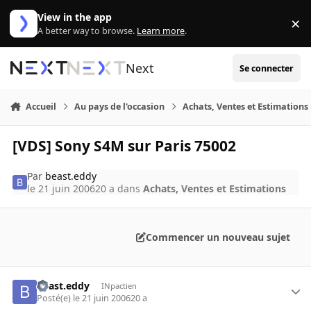
Aller au contenu
View in the app
×
Di
A better way to browse.
Learn more
.
Next
Se connecter
Accueil
Au pays de l'occasion
Achats, Ventes et Estimations
[VDS] Sony S4M sur Paris 75002
Par
beast.eddy
le 21 juin 2006
20 a
dans
Achats, Ventes et Estimations
Commencer un nouveau sujet
beast.eddy
INpactien
Posté(e)
le 21 juin 2006
20 a