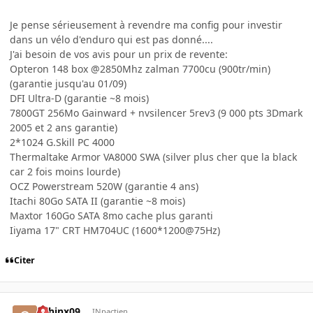
Je pense sérieusement à revendre ma config pour investir
dans un vélo d'enduro qui est pas donné....
J'ai besoin de vos avis pour un prix de revente:
Opteron 148 box @2850Mhz zalman 7700cu (900tr/min)
(garantie jusqu'au 01/09)
DFI Ultra-D (garantie ~8 mois)
7800GT 256Mo Gainward + nvsilencer 5rev3 (9 000 pts 3Dmark
2005 et 2 ans garantie)
2*1024 G.Skill PC 4000
Thermaltake Armor VA8000 SWA (silver plus cher que la black
car 2 fois moins lourde)
OCZ Powerstream 520W (garantie 4 ans)
Itachi 80Go SATA II (garantie ~8 mois)
Maxtor 160Go SATA 8mo cache plus garanti
Iiyama 17" CRT HM704UC (1600*1200@75Hz)
Citer
sphinx09
INpactien