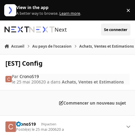
Aller au contenu
View in the app
×
Di
A better way to browse.
Learn more
.
Next
Se connecter
Accueil
Au pays de l'occasion
Achats, Ventes et Estimations
[EST] Config
Par
CronoS19
le 25 mai 2006
20 a
dans
Achats, Ventes et Estimations
Commencer un nouveau sujet
CronoS19
INpactien
Posté(e)
le 25 mai 2006
20 a