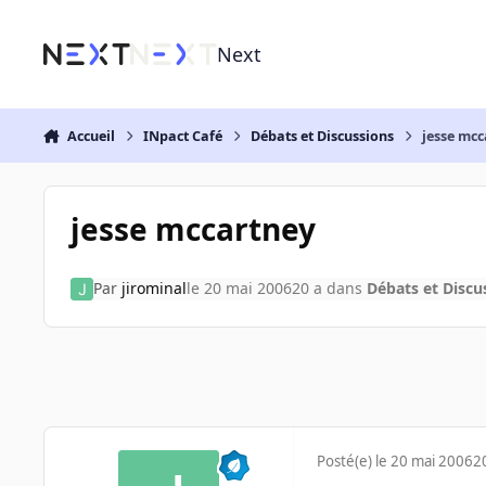
Aller au contenu
Next
Accueil
INpact Café
Débats et Discussions
jesse mc
jesse mccartney
Par
jirominal
le 20 mai 2006
20 a
dans
Débats et Discu
Posté(e)
le 20 mai 2006
2