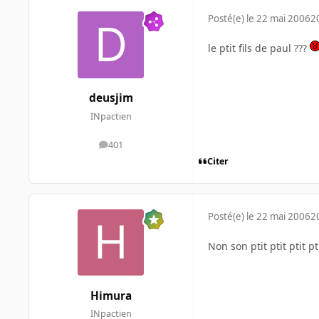
Posté(e)
le 22 mai 2006
2
le ptit fils de paul ???
deusjim
INpactien
401
messages
Citer
Posté(e)
le 22 mai 2006
2
Non son ptit ptit ptit ptit
Himura
INpactien