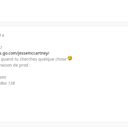
0 a
ci
ds.go.com/jessemccartney/
e quand tu cherches quelque chose
maison de prod :
ions
 Box 138