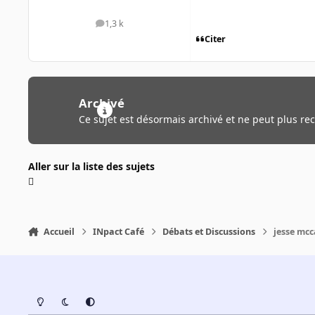
1,3 k
messages
Citer
Archivé
Ce sujet est désormais archivé et ne peut plus re
Aller sur la liste des sujets
Accueil
INpact Café
Débats et Discussions
jesse mc
Light Mode
Dark Mode
System Preference