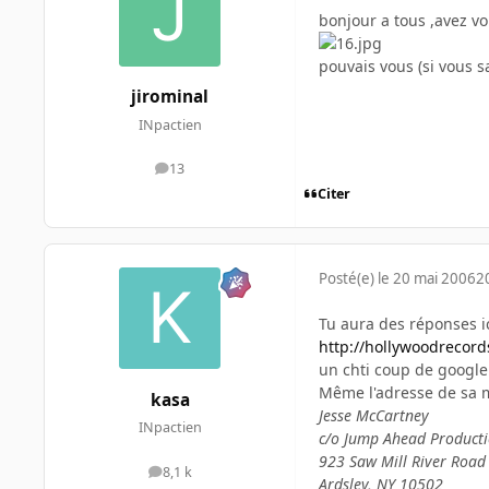
bonjour a tous ,avez v
pouvais vous (si vous s
jirominal
INpactien
13
messages
Citer
Posté(e)
le 20 mai 2006
2
Tu aura des réponses i
http://hollywoodrecor
un chti coup de googl
Même l'adresse de sa 
kasa
Jesse McCartney
INpactien
c/o Jump Ahead Product
923 Saw Mill River Road
8,1 k
messages
Ardsley, NY 10502