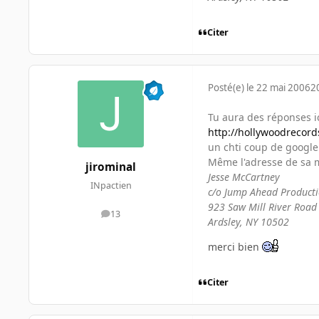
Citer
Posté(e)
le 22 mai 2006
2
Tu aura des réponses i
http://hollywoodrecor
un chti coup de googl
Même l'adresse de sa 
jirominal
Jesse McCartney
INpactien
c/o Jump Ahead Product
923 Saw Mill River Road
13
messages
Ardsley, NY 10502
merci bien
Citer