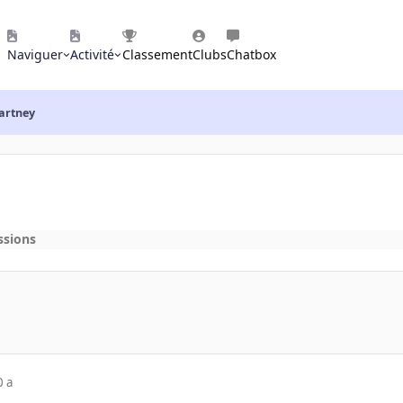
Naviguer
Activité
Classement
Clubs
Chatbox
cartney
ssions
0 a