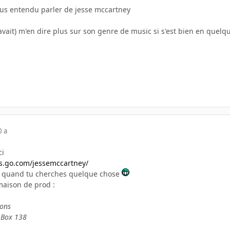
ous entendu parler de jesse mccartney
avait) m'en dire plus sur son genre de music si s'est bien en quelq
0 a
ci
ds.go.com/jessemccartney/
e quand tu cherches quelque chose
maison de prod :
ions
 Box 138