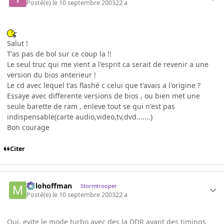
Posté(e)
le 10 septembre 2003
22 a
Salut !
T'as pas de bol sur ce coup la !!
Le seul truc qui me vient a l'esprit ca serait de revenir a une
version du bios anterieur !
Le cd avec lequel t'as flashé c celui que t'avais a l'origine ?
Essaye avec differente versions de bios , ou bien met une
seule barette de ram , enleve tout se qui n'est pas
indispensable(carte audio,video,tv,dvd.......)
Bon courage
Citer
milohoffman
Stormtrooper
Posté(e)
le 10 septembre 2003
22 a
Oui, evite le mode turbo avec des la DDR ayant des timings