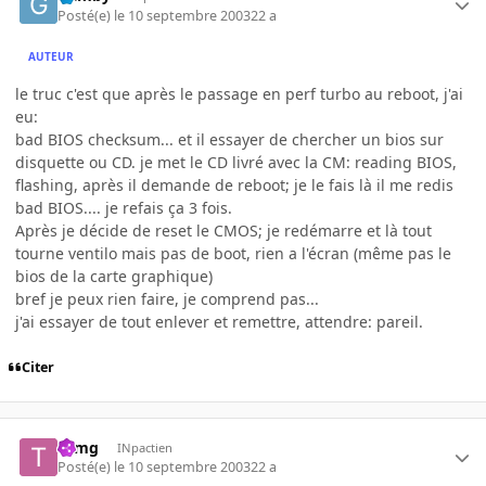
Posté(e)
le 10 septembre 2003
22 a
AUTEUR
le truc c'est que après le passage en perf turbo au reboot, j'ai
eu:
bad BIOS checksum... et il essayer de chercher un bios sur
disquette ou CD. je met le CD livré avec la CM: reading BIOS,
flashing, après il demande de reboot; je le fais là il me redis
bad BIOS.... je refais ça 3 fois.
Après je décide de reset le CMOS; je redémarre et là tout
tourne ventilo mais pas de boot, rien a l'écran (même pas le
bios de la carte graphique)
bref je peux rien faire, je comprend pas...
j'ai essayer de tout enlever et remettre, attendre: pareil.
Citer
tomg
INpactien
Posté(e)
le 10 septembre 2003
22 a