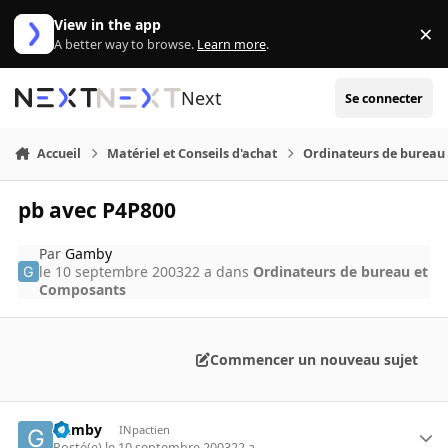
Aller au contenu
View in the app
×
Di
A better way to browse.
Learn more
.
Next
Se connecter
Accueil
Matériel et Conseils d'achat
Ordinateurs de bureau
pb avec P4P800
Par
Gamby
le 10 septembre 2003
22 a
dans
Ordinateurs de bureau et
Composants
Commencer un nouveau sujet
Gamby
INpactien
Posté(e)
le 10 septembre 2003
22 a