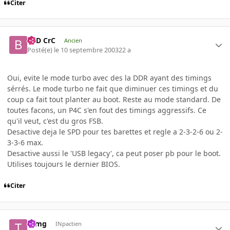
Citer
BaD CrC
Ancien
Posté(e)
le 10 septembre 2003
22 a
Oui, evite le mode turbo avec des la DDR ayant des timings
sérrés. Le mode turbo ne fait que diminuer ces timings et du
coup ca fait tout planter au boot. Reste au mode standard. De
toutes facons, un P4C s'en fout des timings aggressifs. Ce
qu'il veut, c'est du gros FSB.
Desactive deja le SPD pour tes barettes et regle a 2-3-2-6 ou 2-
3-3-6 max.
Desactive aussi le 'USB legacy', ca peut poser pb pour le boot.
Utilises toujours le dernier BIOS.
Citer
tomg
INpactien