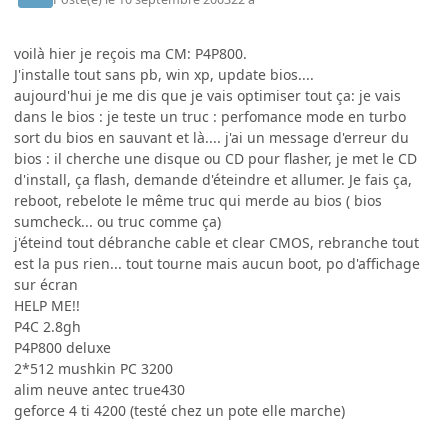
voilà hier je reçois ma CM: P4P800.
J'installe tout sans pb, win xp, update bios....
aujourd'hui je me dis que je vais optimiser tout ça: je vais
dans le bios : je teste un truc : perfomance mode en turbo
sort du bios en sauvant et là.... j'ai un message d'erreur du
bios : il cherche une disque ou CD pour flasher, je met le CD
d'install, ça flash, demande d'éteindre et allumer. Je fais ça,
reboot, rebelote le même truc qui merde au bios ( bios
sumcheck... ou truc comme ça)
j'éteind tout débranche cable et clear CMOS, rebranche tout
est la pus rien... tout tourne mais aucun boot, po d'affichage
sur écran
HELP ME!!
P4C 2.8gh
P4P800 deluxe
2*512 mushkin PC 3200
alim neuve antec true430
geforce 4 ti 4200 (testé chez un pote elle marche)