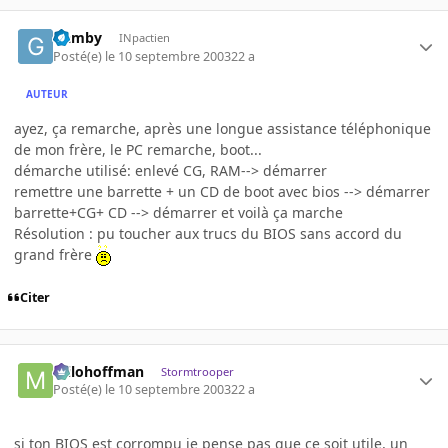
Gamby
INpactien
Posté(e)
le 10 septembre 2003
22 a
AUTEUR
ayez, ça remarche, après une longue assistance téléphonique
de mon frère, le PC remarche, boot...
démarche utilisé: enlevé CG, RAM--> démarrer
remettre une barrette + un CD de boot avec bios --> démarrer
barrette+CG+ CD --> démarrer et voilà ça marche
Résolution : pu toucher aux trucs du BIOS sans accord du
grand frère
Citer
milohoffman
Stormtrooper
Posté(e)
le 10 septembre 2003
22 a
si ton BIOS est corrompu je pense pas que ce soit utile, un