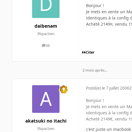
Bonjour !
Je mets en vente un Ma
identiques à la config d
Acheté 2149¤, vendu 1
daibenam
INpactien
36
messages
Citer
2 mois après...
Posté(e)
le 7 juillet 2006
2
Bonjour !
Je mets en vente un Ma
identiques à la config d
Acheté 2149€, vendu 1
akatsuki no itachi
INpactien
c'est juste un macbook s