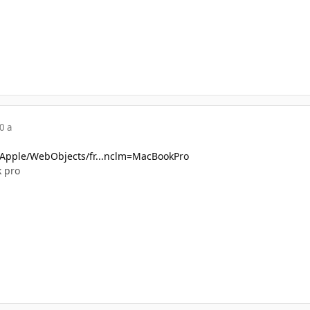
0 a
m/Apple/WebObjects/fr...nclm=MacBookPro
k pro