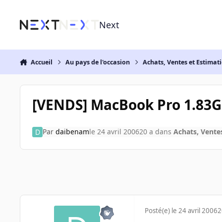
Aller au contenu
Next
Accueil
Au pays de l'occasion
Achats, Ventes et Estimat
[VENDS] MacBook Pro 1.83G
Par
daibenam
le 24 avril 2006
20 a
dans
Achats, Vente
Posté(e)
le 24 avril 2006
2