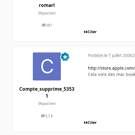
romarl
INpactien
281
messages
Citer
Posté(e)
le 7 juillet 2006
2
http://store.apple.co
Cela sont des mac boo
Compte_supprime_5353
1
INpactien
3,7 k
messages
Citer