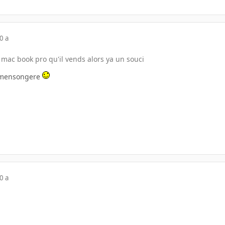
0 a
 mac book pro qu'il vends alors ya un souci
e mensongere
0 a