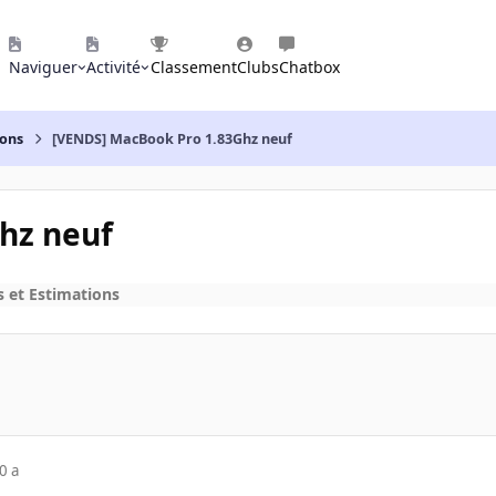
Naviguer
Activité
Classement
Clubs
Chatbox
ions
[VENDS] MacBook Pro 1.83Ghz neuf
hz neuf
s et Estimations
0 a