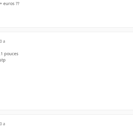
+ euros ??
0 a
4.1 pouces
stp
0 a