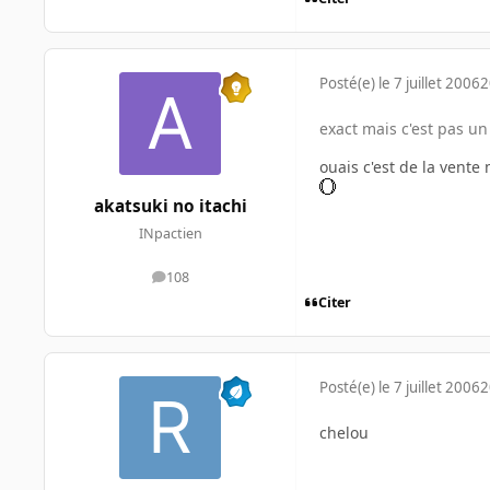
Posté(e)
le 7 juillet 2006
2
exact mais c'est pas un
ouais c'est de la vent
akatsuki no itachi
INpactien
108
messages
Citer
Posté(e)
le 7 juillet 2006
2
chelou