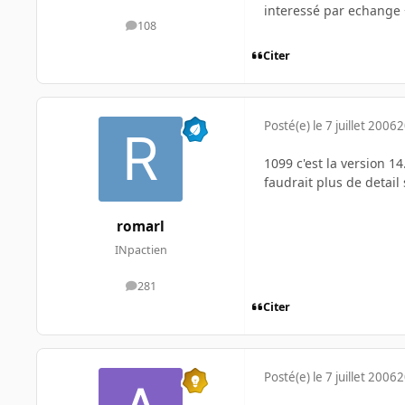
interessé par echange 
108
messages
Citer
Posté(e)
le 7 juillet 2006
2
1099 c'est la version 1
faudrait plus de detail 
romarl
INpactien
281
messages
Citer
Posté(e)
le 7 juillet 2006
2