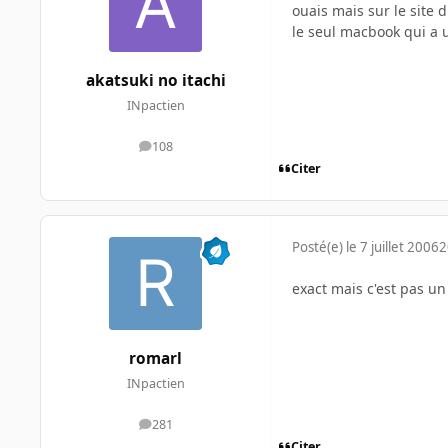
ouais mais sur le site 
le seul macbook qui a 
akatsuki no itachi
INpactien
108
messages
Citer
Posté(e)
le 7 juillet 2006
2
exact mais c'est pas un
romarl
INpactien
281
messages
Citer