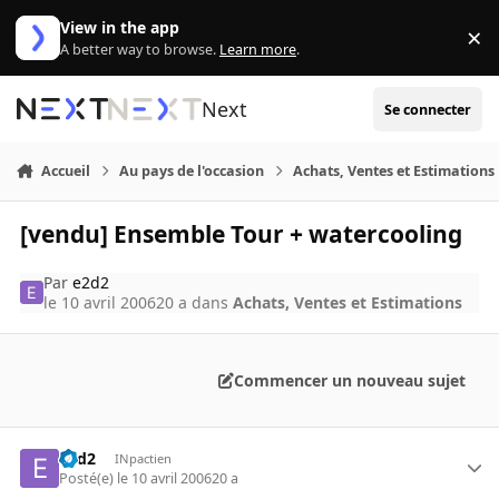
Aller au contenu
View in the app
×
Di
A better way to browse.
Learn more
.
Next
Se connecter
Accueil
Au pays de l'occasion
Achats, Ventes et Estimations
[vendu] Ensemble Tour + watercooling
Par
e2d2
le 10 avril 2006
20 a
dans
Achats, Ventes et Estimations
Commencer un nouveau sujet
e2d2
INpactien
Posté(e)
le 10 avril 2006
20 a