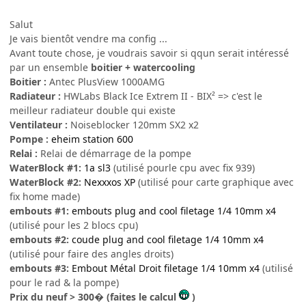
Salut
Je vais bientôt vendre ma config ...
Avant toute chose, je voudrais savoir si qqun serait intéressé
par un ensemble
boitier + watercooling
Boitier :
Antec PlusView 1000AMG
Radiateur :
HWLabs Black Ice Extrem II - BIX² => c'est le
meilleur radiateur double qui existe
Ventilateur :
Noiseblocker 120mm SX2 x2
Pompe :
eheim station 600
Relai :
Relai de démarrage de la pompe
WaterBlock #1:
1a sl3
(utilisé pourle cpu avec fix 939)
WaterBlock #2:
Nexxxos XP
(utilisé pour carte graphique avec
fix home made)
embouts #1:
embouts plug and cool filetage 1/4 10mm x4
(utilisé pour les 2 blocs cpu)
embouts #2:
coude plug and cool filetage 1/4 10mm x4
(utilisé pour faire des angles droits)
embouts #3:
Embout Métal Droit filetage 1/4 10mm x4
(utilisé
pour le rad & la pompe)
Prix du neuf > 300� (faites le calcul
)