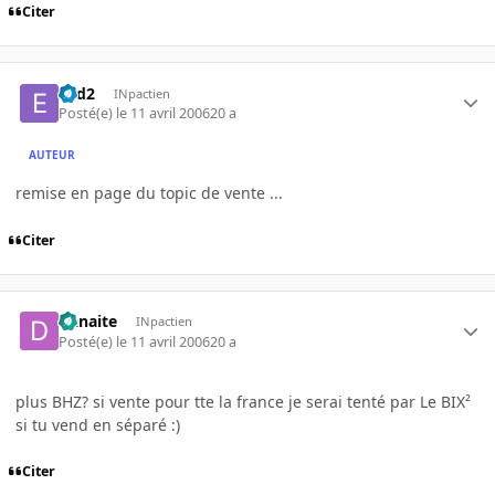
Citer
e2d2
INpactien
Posté(e)
le 11 avril 2006
20 a
AUTEUR
remise en page du topic de vente ...
Citer
Danaite
INpactien
Posté(e)
le 11 avril 2006
20 a
plus BHZ? si vente pour tte la france je serai tenté par Le BIX²
si tu vend en séparé :)
Citer