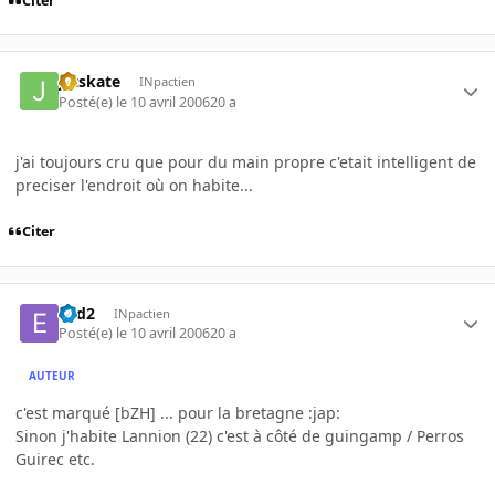
Citer
jetskate
INpactien
Posté(e)
le 10 avril 2006
20 a
j'ai toujours cru que pour du main propre c'etait intelligent de
preciser l'endroit où on habite...
Citer
e2d2
INpactien
Posté(e)
le 10 avril 2006
20 a
AUTEUR
c'est marqué [bZH] ... pour la bretagne :jap:
Sinon j'habite Lannion (22) c'est à côté de guingamp / Perros
Guirec etc.