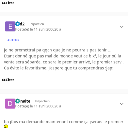
Citer
e2d2
INpactien
Posté(e)
le 11 avril 2006
20 a
AUTEUR
je ne promettrai pa qqch que je ne pourrais pas tenir ....
Etant donné que pas mal de monde veut ce bix², le jour où la
vente sera séparée, ce sera le premier arrivé, le premier servi.
Ca évite le favoritisme. J'espere que tu comprendras :jap:
Citer
Danaite
INpactien
Posté(e)
le 11 avril 2006
20 a
ba jfais ma demande maintenant comme ça jserais le premier