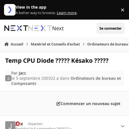
Aller au contenu
View in the app
×
Di
A better way to browse.
Learn more
.
Next
Se connecter
Accueil
Matériel et Conseils d'achat
Ordinateurs de bureau
Temp CPU Diode ????? Késako ?????
Par
Jacc
le 5 septembre 2003
22 a
dans
Ordinateurs de bureau et
Composants
Commencer un nouveau sujet
Jacc
INpactien
Posté(e)
le 5 septembre 2003
22 a