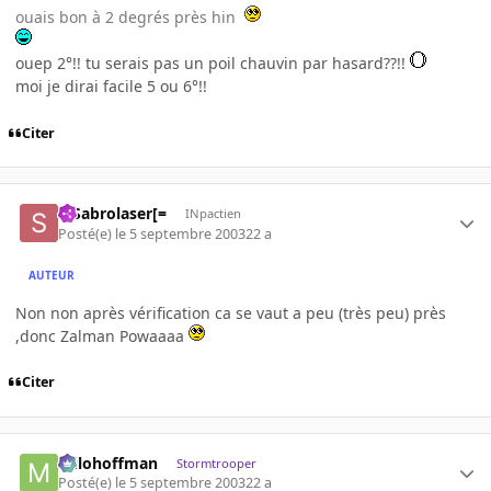
ouais bon à 2 degrés près hin
ouep 2°!! tu serais pas un poil chauvin par hasard??!!
moi je dirai facile 5 ou 6°!!
Citer
=]Sabrolaser[=
INpactien
Posté(e)
le 5 septembre 2003
22 a
AUTEUR
Non non après vérification ca se vaut a peu (très peu) près
,donc Zalman Powaaaa
Citer
milohoffman
Stormtrooper
Posté(e)
le 5 septembre 2003
22 a