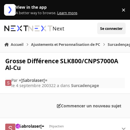
Aller au contenu
View in the app
×
Di
A better way to browse.
Learn more
.
Next
Se connecter
Accueil
Ajustements et Personnalisation de PC
Surcadença
Grosse Différence SLK800/CNPS7000A
Al-Cu
Par
=]Sabrolaser[=
le 4 septembre 2003
22 a
dans
Surcadençage
Commencer un nouveau sujet
=]Sabrolaser[=
INpactien