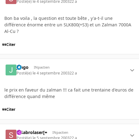
Posté(e)
le 4 septembre 2003
22 a
Bon ba voila , la question est toute bête , y'a-t-il une
différence énorme entre un SLK800(+S3) et un Zalman 7000A
Al-Cu ?
Citer
jango
INpactien
Posté(e)
le 4 septembre 2003
22 a
le prix en faveur du zalman !!! ca fait une trentaine d'euros de
différence quand même
Citer
=]Sabrolaser[=
INpactien
Posté(e)
le 5 septembre 2003
22 a