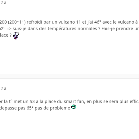
22 a
00 (200*11) refroidi par un vulcano 11 et j'ai 46° avec le vulcano à 
52° => suis-je dans des températures normales ? Fais-je prendre u
lace ?
22 a
er la t° met un S3 a la place du smart fan, en plus se sera plus effi
e depasse pas 65° pas de probleme