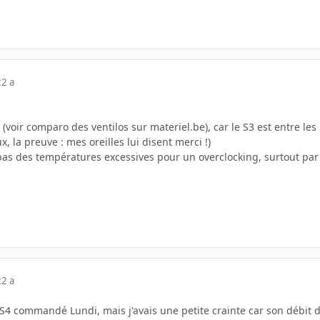
22 a
, (voir comparo des ventilos sur materiel.be), car le S3 est entre les 2
x, la preuve : mes oreilles lui disent merci !)
as des températures excessives pour un overclocking, surtout par 
22 a
S4 commandé Lundi, mais j'avais une petite crainte car son débit d