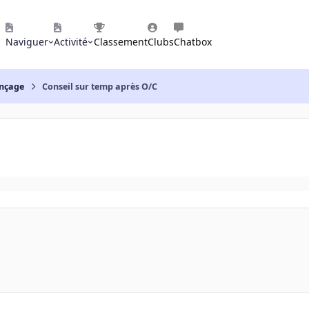
Naviguer
Activité
Classement
Clubs
Chatbox
nçage
Conseil sur temp après O/C