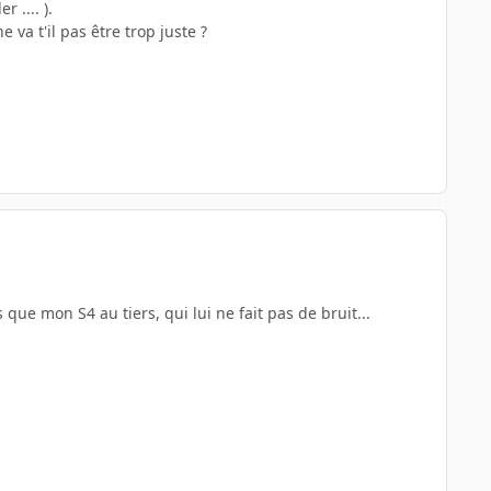
 .... ).
 va t'il pas être trop juste ?
 que mon S4 au tiers, qui lui ne fait pas de bruit...