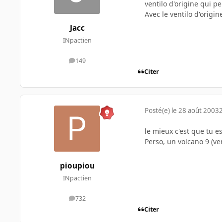
ventilo d'origine qui pe
Avec le ventilo d'origin
Jacc
INpactien
149
messages
Citer
Posté(e)
le 28 août 2003
le mieux c'est que tu es
Perso, un volcano 9 (ven
pioupiou
INpactien
732
messages
Citer