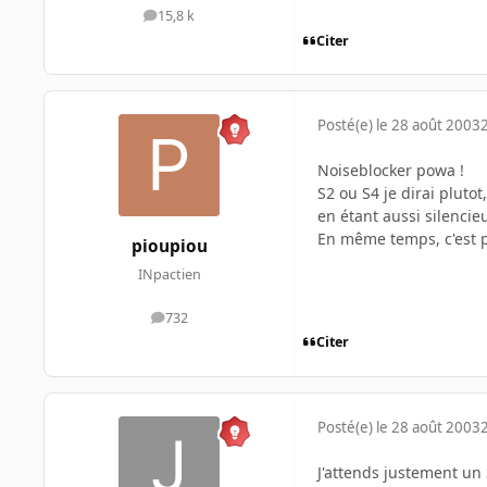
15,8 k
messages
Citer
Posté(e)
le 28 août 2003
Noiseblocker powa !
S2 ou S4 je dirai plutot
en étant aussi silencieu
En même temps, c'est p
pioupiou
INpactien
732
messages
Citer
Posté(e)
le 28 août 2003
J'attends justement un 