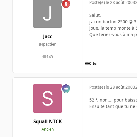
Posté(e)
le 28 août 2003
Salut,
j'ai un barton 2500 @ 32
joue, la temp monte à 
Que feriez-vous à ma p
Jacc
INpactien
149
messages
Citer
Posté(e)
le 28 août 2003
52 °, non.... pour baiss
Ensuite tant que tu n
Squall NTCK
Ancien