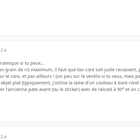
22 a
ramique si tu peux...
un grain de riz maximum, il faut que ton core soit juste recouvert,
 sur le core, et pas ailleurs ! (un peu sur le ventilo si tu veux, mais 
 objet plat (typiquement, j'utilise la lame d'un couteau à bont rond
r l'ancienne pate avant (ou le sticker) avec de l'alcool à 90° et un 
22 a