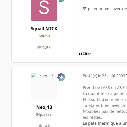
5° pe en moins avec d
Squall NTCK
Ancien
15,8 k
messages
Citer
Posté(e)
le 28 août 2003
Prend de l'AS3 ou AS Cé
La quantité -> à peine 
Et il suffit d'en mettre
Tu étales bien, avec un
Neo_13
N'oublies pas de nettoye
INpactien
les restes.
La pate thermique a une 
3,4 k