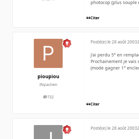
messages
photocop (plus souple e
Citer
Posté(e)
le 28 août 2003
J'ai perdu 5° en remplac
Prochainement je vais m
(mode gagner 1° enclen
pioupiou
INpactien
732
messages
Citer
Posté(e)
le 28 août 2003