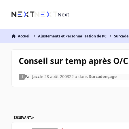
Aller au contenu
Next
Accueil
Ajustements et Personnalisation de PC
Surcade
Conseil sur temp après O/C
Par
Jacc
le 28 août 2003
22 a
dans
Surcadençage
1
2
SUIVANT