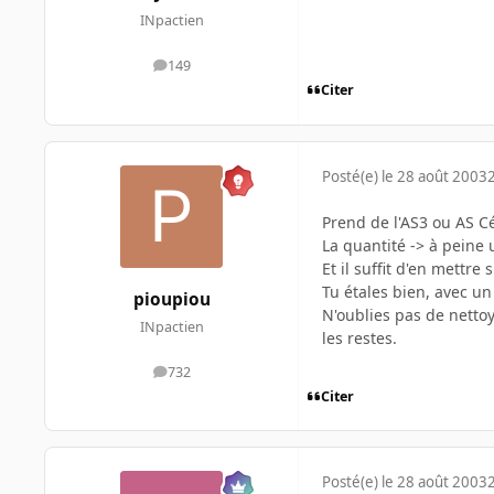
INpactien
149
messages
Citer
Posté(e)
le 28 août 2003
Prend de l'AS3 ou AS Cé
La quantité -> à peine 
Et il suffit d'en mettre
Tu étales bien, avec un
pioupiou
N'oublies pas de nettoye
INpactien
les restes.
732
messages
Citer
Posté(e)
le 28 août 2003