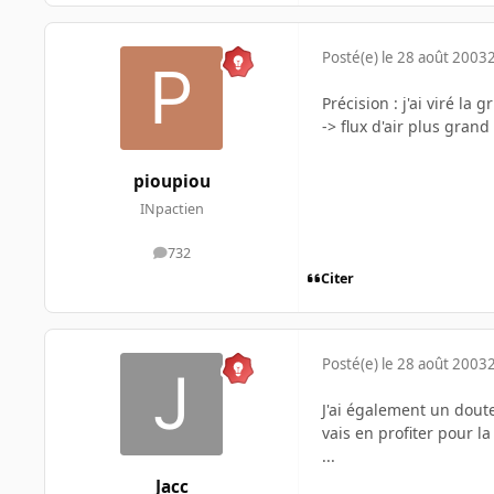
Posté(e)
le 28 août 2003
Précision : j'ai viré la
-> flux d'air plus grand
pioupiou
INpactien
732
messages
Citer
Posté(e)
le 28 août 2003
J'ai également un doute 
vais en profiter pour l
...
Jacc