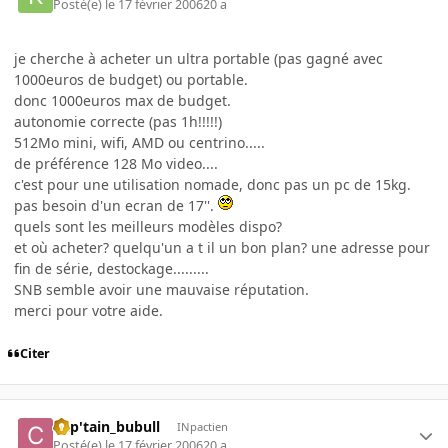
Posté(e)
le 17 février 2006
20 a
je cherche à acheter un ultra portable (pas gagné avec
1000euros de budget) ou portable.
donc 1000euros max de budget.
autonomie correcte (pas 1h!!!!!)
512Mo mini, wifi, AMD ou centrino.....
de préférence 128 Mo video....
c'est pour une utilisation nomade, donc pas un pc de 15kg.
pas besoin d'un ecran de 17''.
quels sont les meilleurs modèles dispo?
et où acheter? quelqu'un a t il un bon plan? une adresse pour
fin de série, destockage.........
SNB semble avoir une mauvaise réputation.
merci pour votre aide.
Citer
Cap'tain_bubull
INpactien
Posté(e)
le 17 février 2006
20 a