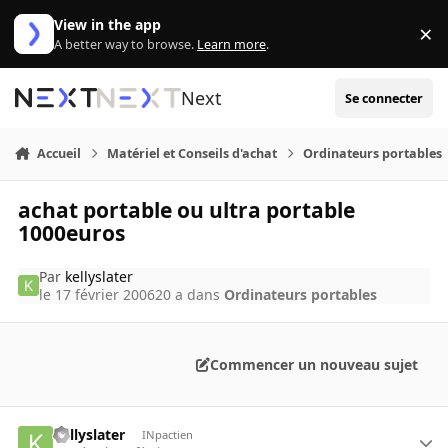
Aller au contenu
View in the app
×
Di
A better way to browse.
Learn more
.
Next
Se connecter
Accueil
Matériel et Conseils d'achat
Ordinateurs portables
achat portable ou ultra portable
1000euros
Par
kellyslater
le 17 février 2006
20 a
dans
Ordinateurs portables
Commencer un nouveau sujet
kellyslater
INpactien