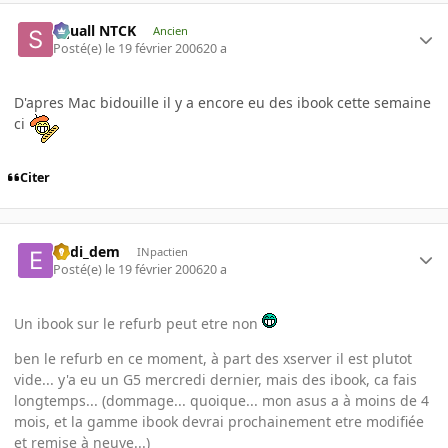
Squall NTCK
Ancien
Posté(e)
le 19 février 2006
20 a
D'apres Mac bidouille il y a encore eu des ibook cette semaine
ci
Citer
eddi_dem
INpactien
Posté(e)
le 19 février 2006
20 a
Un ibook sur le refurb peut etre non
ben le refurb en ce moment, à part des xserver il est plutot
vide... y'a eu un G5 mercredi dernier, mais des ibook, ca fais
longtemps... (dommage... quoique... mon asus a à moins de 4
mois, et la gamme ibook devrai prochainement etre modifiée
et remise à neuve...)