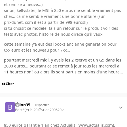
et remise à neuve...)
sinon, kellyslater, le MSI à 850 euros me semble vraiment pas
cher... ca me semble vraiment une bonne affaire (sur
prixdunet. com il est à partir de 998 euros!!)
si tu choisit ce modele, fais un retour sur le produit voir des
tests avec photos, histoire de nous direce qu'il vaux!
cette semaine y'a eut des ibooks ancienne generation pour
6xx euro et les nouveau pour 7xx...
pourtant mercredi midi, y avais les 2 xserve et un G5 dans les
2000 euros... pourtant ca se remet à jour tous les mercredi à
11 heures non? ou alors ils sont partis en moins d'une heure...
Citer
bzion35
INpactien
Posté(e)
le 20 février 2006
20 a
850 euros garantie 1 an chez Actualis. (www.actualis.com).