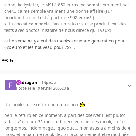
sinon, kellyslater, le MSI à 850 euros me semble vraiment pas
cher... ca me semble vraiment une bonne affaire (sur
prixdunet. com il est à partir de 998 euros!!)
si tu choisit ce modele, fais un retour sur le produit voir des
tests avec photos, histoire de nous direce qu'il vaux!
cette semaine y'a eut des ibooks ancienne generation pour
6xx euro et les nouveau pour 7xx...
Citer
fredragon
INpactien
Posté(e)
le 19 février 2006
20 a
Un ibook sur le refurb peut etre non
ben le refurb en ce moment, à part des xserver il est plutot
vide... y'a eu un G5 mercredi dernier, mais des ibook, ca fais
longtemps... (dommage... quoique... mon asus a à moins de 4
mois, et la gamme ibook devrai prochainement etre modifiée