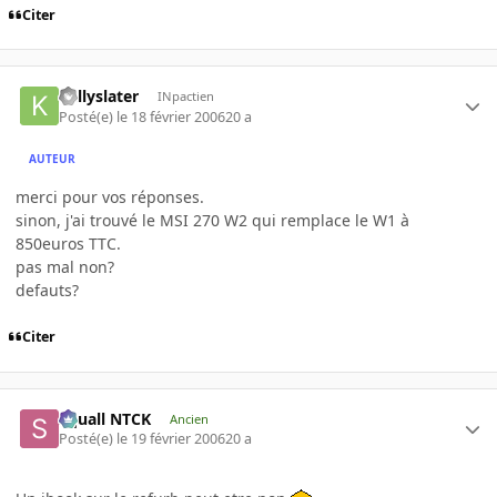
Citer
kellyslater
INpactien
Posté(e)
le 18 février 2006
20 a
AUTEUR
merci pour vos réponses.
sinon, j'ai trouvé le MSI 270 W2 qui remplace le W1 à
850euros TTC.
pas mal non?
defauts?
Citer
Squall NTCK
Ancien
Posté(e)
le 19 février 2006
20 a