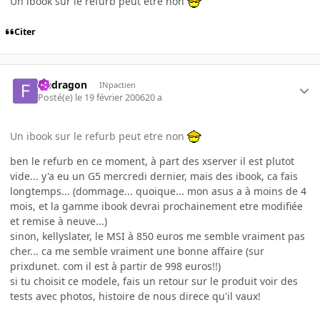
Un ibook sur le refurb peut etre non
Citer
fredragon
INpactien
Posté(e)
le 19 février 2006
20 a
Un ibook sur le refurb peut etre non
ben le refurb en ce moment, à part des xserver il est plutot
vide... y'a eu un G5 mercredi dernier, mais des ibook, ca fais
longtemps... (dommage... quoique... mon asus a à moins de 4
mois, et la gamme ibook devrai prochainement etre modifiée
et remise à neuve...)
sinon, kellyslater, le MSI à 850 euros me semble vraiment pas
cher... ca me semble vraiment une bonne affaire (sur
prixdunet. com il est à partir de 998 euros!!)
si tu choisit ce modele, fais un retour sur le produit voir des
tests avec photos, histoire de nous direce qu'il vaux!