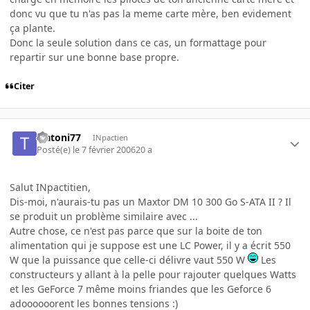
donc vu que tu n'as pas la meme carte mère, ben evidement
ça plante.
Donc la seule solution dans ce cas, un formattage pour
repartir sur une bonne base propre.
Citer
tratoni77
INpactien
Posté(e)
le 7 février 2006
20 a
Salut INpactitien,
Dis-moi, n'aurais-tu pas un Maxtor DM 10 300 Go S-ATA II ? Il
se produit un problème similaire avec ...
Autre chose, ce n'est pas parce que sur la boite de ton
alimentation qui je suppose est une LC Power, il y a écrit 550
W que la puissance que celle-ci délivre vaut 550 W
Les
constructeurs y allant à la pelle pour rajouter quelques Watts
et les GeForce 7 même moins friandes que les Geforce 6
adoooooorent les bonnes tensions :)