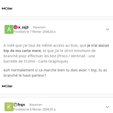
Citer
alex_ssj3
INpactien
Posté(e)
le 7 février 2006
20 a
A noté que j'ai tout de même access au bios, que
je n'ai aucun
bip de ma carte mere
, et que j'ai le strict minimum de
branché pour effectuer les test (Proco / Ventirad - une
barrette de 512mo - Carte Graphique)
euh normalement si ca marche bien tu dois avoir 1 bip, tu as
branché le haut-parleur?
Citer
Kefrqn
INpactien
Posté(e)
le 8 février 2006
20 a