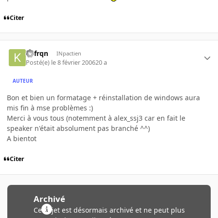
Citer
Kefrqn
INpactien
Posté(e)
le 8 février 2006
20 a
AUTEUR
Bon et bien un formatage + réinstallation de windows aura
mis fin à mse problèmes :)
Merci à vous tous (notemment à alex_ssj3 car en fait le
speaker n'était absolument pas branché ^^)
A bientot
Citer
Archivé
Ce sujet est désormais archivé et ne peut plus