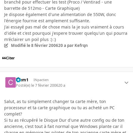
branché pour effectuer les test (Proco / Ventirad - une
barrette de 512mo - Carte Graphique)
Je dispose également d'une alimentation de 550W, donc
l'énergie fournie est amplement suffisante.
J'ai essayé pas mal de chose mais la je suis vraiment à cours
d'idée et c'est pourquoi j'espere trouver quelqu'un qui pourra
m'éclairer un poil plus :) :)
Modifié
le 8 février 2006
20 a
par Kefrqn
Citer
Clem1
INpactien
Posté(e)
le 7 février 2006
20 a
Salut, as tu simplement changer ta carte mère, ton
processeur et ta carte graphique ou tu as acheté un PC
complet?
Si tu as récupéré le Disque Dur d'une autre config ou de ton
ancienne, c'est tout à fait normal que Windows plante car il
charge en mémoire les pilotes de ton ancienne carte mère et