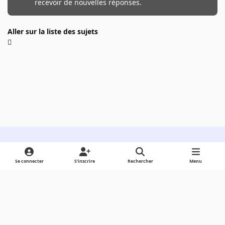
recevoir de nouvelles réponses.
Aller sur la liste des sujets
Light Mode
Dark Mode
System Preference
Se connecter
S’inscrire
Rechercher
Menu
Langue
Cookies
Powered by
Invision Community