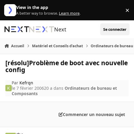
Aller au contenu
View in the app
×
Di
A better way to browse.
Learn more
.
Next
Se connecter
Accueil
Matériel et Conseils d'achat
Ordinateurs de bureau
[résolu]Problème de boot avec nouvelle
config
Par
Kefrqn
le 7 février 2006
20 a
dans
Ordinateurs de bureau et
Composants
Commencer un nouveau sujet