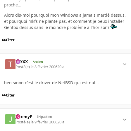
proche...
Alors dis-moi pourquoi mon Windows a jamais merdé dessus,
et pourquoi mkfs ne plante pas, et comment je peux installer
Gentoo dessus sans le moindre problème à l'horizon?
Citer
tuXXX
Ancien
Posté(e)
le 8 février 2006
20 a
ben sinon c'est le driver de NetBSD qui est nul...
Citer
JeremyF
INpactien
Posté(e)
le 9 février 2006
20 a