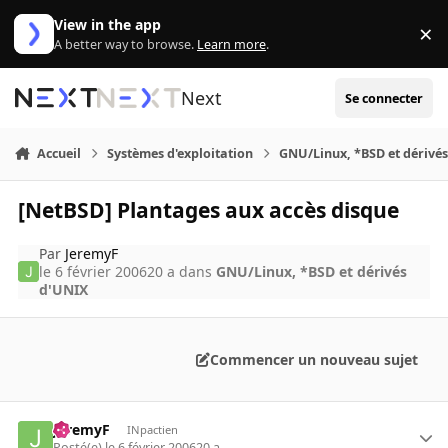
Aller au contenu
View in the app
×
Di
A better way to browse.
Learn more
.
Next
Se connecter
Accueil
Systèmes d'exploitation
GNU/Linux, *BSD et dérivé
[NetBSD] Plantages aux accès disque
Par
JeremyF
le 6 février 2006
20 a
dans
GNU/Linux, *BSD et dérivés
d'UNIX
Commencer un nouveau sujet
JeremyF
INpactien
Posté(e)
le 6 février 2006
20 a