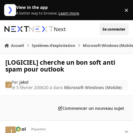
Aller au contenu
View in the app
×
Di
A better way to browse.
Learn more
.
Next
Se connecter
Accueil
Systèmes d'exploitation
Microsoft Windows (Mobile
[LOGICIEL] cherche un bon soft anti
spam pour outlook
Par
jakol
le 5 février 2006
20 a
dans
Microsoft Windows (Mobile)
Commencer un nouveau sujet
jakol
INpactien