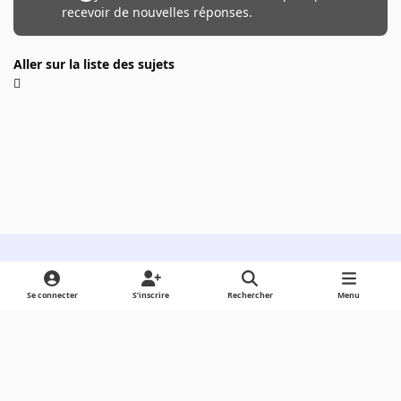
recevoir de nouvelles réponses.
Aller sur la liste des sujets
Light Mode
Dark Mode
System Preference
Se connecter
S’inscrire
Rechercher
Menu
Langue
Cookies
Powered by
Invision Community