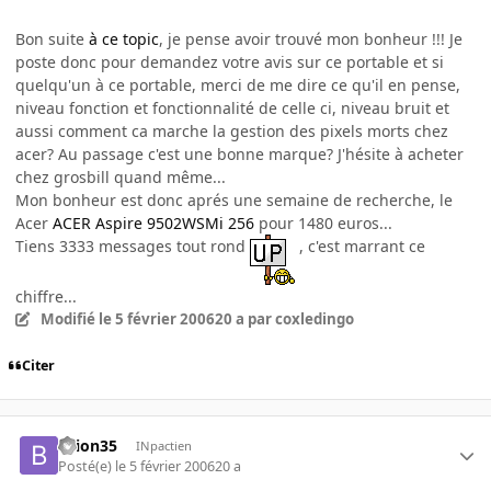
Bon suite
à ce topic
, je pense avoir trouvé mon bonheur !!! Je
poste donc pour demandez votre avis sur ce portable et si
quelqu'un à ce portable, merci de me dire ce qu'il en pense,
niveau fonction et fonctionnalité de celle ci, niveau bruit et
aussi comment ca marche la gestion des pixels morts chez
acer? Au passage c'est une bonne marque? J'hésite à acheter
chez grosbill quand même...
Mon bonheur est donc aprés une semaine de recherche, le
Acer
ACER Aspire 9502WSMi 256
pour 1480 euros...
Tiens 3333 messages tout rond
, c'est marrant ce
chiffre...
Modifié
le 5 février 2006
20 a
par coxledingo
Citer
bzion35
INpactien
Posté(e)
le 5 février 2006
20 a