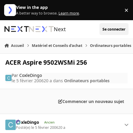
Aller au contenu
View in the app
×
Di
A better way to browse.
Learn more
.
Next
Se connecter
Accueil
Matériel et Conseils d'achat
Ordinateurs portables
ACER Aspire 9502WSMi 256
Par
CoxleDingo
le 5 février 2006
20 a
dans
Ordinateurs portables
Commencer un nouveau sujet
CoxleDingo
Ancien
Posté(e)
le 5 février 2006
20 a