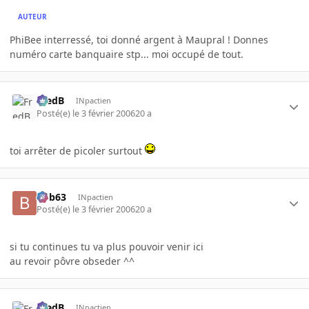
AUTEUR
PhiBee interressé, toi donné argent à Maupral ! Donnes
numéro carte banquaire stp... moi occupé de tout.
FredB
INpactien
Posté(e)
le 3 février 2006
20 a
toi arrêter de picoler surtout
bob63
INpactien
Posté(e)
le 3 février 2006
20 a
si tu continues tu va plus pouvoir venir ici
au revoir pôvre obseder ^^
FredB
INpactien