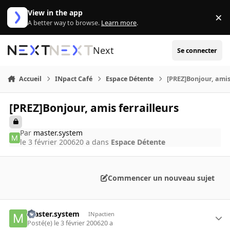
Aller au contenu
View in the app
×
Di
A better way to browse.
Learn more
.
Next
Se connecter
Accueil
INpact Café
Espace Détente
[PREZ]Bonjour, amis
[PREZ]Bonjour, amis ferrailleurs
Par
master.system
le 3 février 2006
20 a
dans
Espace Détente
Commencer un nouveau sujet
master.system
INpactien
Posté(e)
le 3 février 2006
20 a