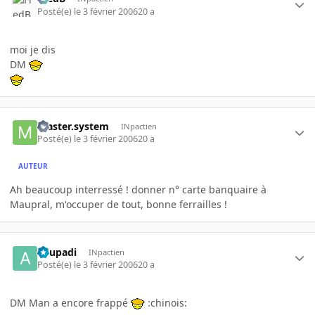
Posté(e)
le 3 février 2006
20 a
moi je dis
DM
master.system
INpactien
Posté(e)
le 3 février 2006
20 a
AUTEUR
Ah beaucoup interressé ! donner n° carte banquaire à
Maupral, m'occuper de tout, bonne ferrailles !
apupadi
INpactien
Posté(e)
le 3 février 2006
20 a
DM Man a encore frappé
:chinois: