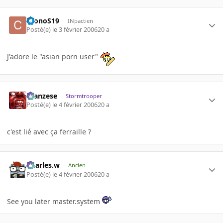
CronoS19
INpactien
Posté(e)
le 3 février 2006
20 a
J'adore le "asian porn user"
ilcanzese
Stormtrooper
Posté(e)
le 4 février 2006
20 a
c'est lié avec ça ferraille ?
Charles.w
Ancien
Posté(e)
le 4 février 2006
20 a
See you later master.system