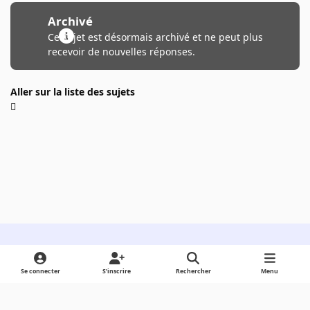
Archivé
Ce sujet est désormais archivé et ne peut plus
recevoir de nouvelles réponses.
Aller sur la liste des sujets
Light Mode
Dark Mode
System Preference
Se connecter
S’inscrire
Rechercher
Menu
Langue
Cookies
Powered by
Invision Community