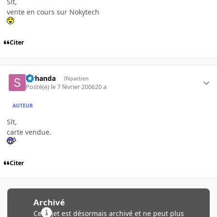
Slt,
vente en cours sur Nokytech
Citer
swhanda
INpactien
Posté(e)
le 7 février 2006
20 a
AUTEUR
Slt,
carte vendue.
Citer
Archivé
Ce sujet est désormais archivé et ne peut plus