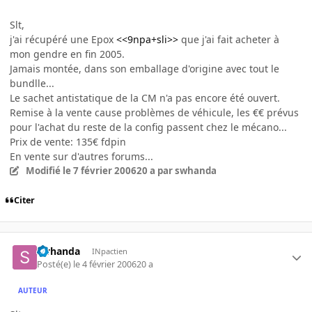
Slt,
j'ai récupéré une Epox
<<9npa+sli>>
que j'ai fait acheter à
mon gendre en fin 2005.
Jamais montée, dans son emballage d'origine avec tout le
bundlle...
Le sachet antistatique de la CM n'a pas encore été ouvert.
Remise à la vente cause problèmes de véhicule, les €€ prévus
pour l'achat du reste de la config passent chez le mécano...
Prix de vente: 135€ fdpin
En vente sur d'autres forums...
Modifié
le 7 février 2006
20 a
par swhanda
Citer
swhanda
INpactien
Posté(e)
le 4 février 2006
20 a
AUTEUR