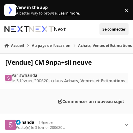
Aller au contenu
View in the app
×
Di
A better way to browse.
Learn more
.
Next
Se connecter
Accueil
Au pays de l'occasion
Achats, Ventes et Estimations
[Vendue] CM 9npa+sli neuve
Par
swhanda
le 3 février 2006
20 a
dans
Achats, Ventes et Estimations
Commencer un nouveau sujet
swhanda
INpactien
Posté(e)
le 3 février 2006
20 a