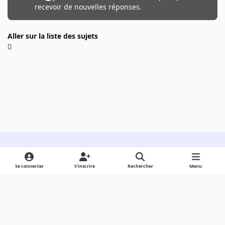
recevoir de nouvelles réponses.
Aller sur la liste des sujets
Light Mode
Dark Mode
System Preference
Se connecter
S’inscrire
Rechercher
Menu
Langue
Cookies
Powered by
Invision Community