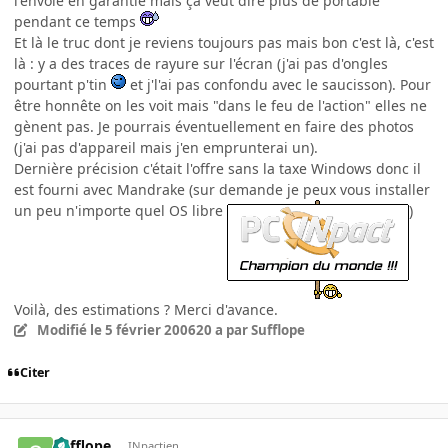
l'envoie en garantie mais ça veut dire plus de portable
pendant ce temps
Et là le truc dont je reviens toujours pas mais bon c'est là, c'est
là : y a des traces de rayure sur l'écran (j'ai pas d'ongles
pourtant p'tin
et j'l'ai pas confondu avec le saucisson). Pour
être honnête on les voit mais "dans le feu de l'action" elles ne
gènent pas. Je pourrais éventuellement en faire des photos
(j'ai pas d'appareil mais j'en emprunterai un).
Dernière précision c'était l'offre sans la taxe Windows donc il
est fourni avec Mandrake (sur demande je peux vous installer
un peu n'importe quel OS libre
)
Voilà, des estimations ? Merci d'avance.
Modifié
le 5 février 2006
20 a
par Sufflope
Citer
Sufflope
INpactien