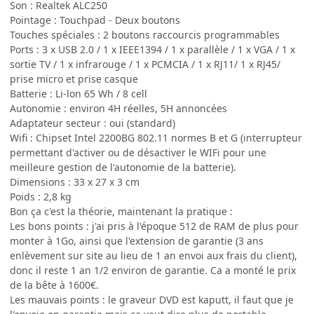
Son : Realtek ALC250
Pointage : Touchpad - Deux boutons
Touches spéciales : 2 boutons raccourcis programmables
Ports : 3 x USB 2.0 / 1 x IEEE1394 / 1 x parallèle / 1 x VGA / 1 x
sortie TV / 1 x infrarouge / 1 x PCMCIA / 1 x RJ11/ 1 x RJ45/
prise micro et prise casque
Batterie : Li-lon 65 Wh / 8 cell
Autonomie : environ 4H réelles, 5H annoncées
Adaptateur secteur : oui (standard)
Wifi : Chipset Intel 2200BG 802.11 normes B et G (interrupteur
permettant d'activer ou de désactiver le WIFi pour une
meilleure gestion de l'autonomie de la batterie).
Dimensions : 33 x 27 x 3 cm
Poids : 2,8 kg
Bon ça c'est la théorie, maintenant la pratique :
Les bons points : j'ai pris à l'époque 512 de RAM de plus pour
monter à 1Go, ainsi que l'extension de garantie (3 ans
enlèvement sur site au lieu de 1 an envoi aux frais du client),
donc il reste 1 an 1/2 environ de garantie. Ca a monté le prix
de la bête à 1600€.
Les mauvais points : le graveur DVD est kaputt, il faut que je