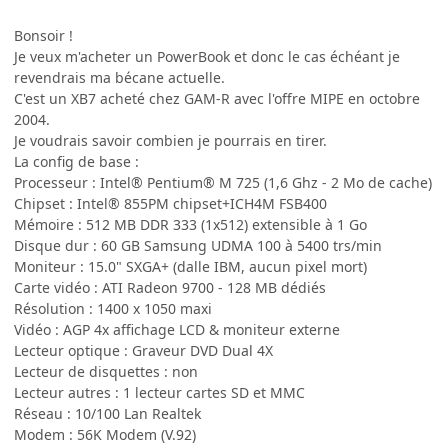
Bonsoir !
Je veux m'acheter un PowerBook et donc le cas échéant je
revendrais ma bécane actuelle.
C'est un XB7 acheté chez GAM-R avec l'offre MIPE en octobre
2004.
Je voudrais savoir combien je pourrais en tirer.
La config de base :
Processeur : Intel® Pentium® M 725 (1,6 Ghz - 2 Mo de cache)
Chipset : Intel® 855PM chipset+ICH4M FSB400
Mémoire : 512 MB DDR 333 (1x512) extensible à 1 Go
Disque dur : 60 GB Samsung UDMA 100 à 5400 trs/min
Moniteur : 15.0" SXGA+ (dalle IBM, aucun pixel mort)
Carte vidéo : ATI Radeon 9700 - 128 MB dédiés
Résolution : 1400 x 1050 maxi
Vidéo : AGP 4x affichage LCD & moniteur externe
Lecteur optique : Graveur DVD Dual 4X
Lecteur de disquettes : non
Lecteur autres : 1 lecteur cartes SD et MMC
Réseau : 10/100 Lan Realtek
Modem : 56K Modem (V.92)