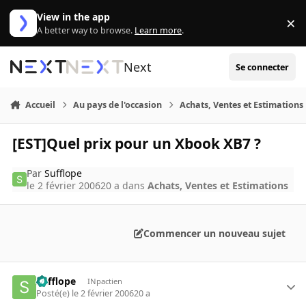
Aller au contenu
View in the app
×
Di
A better way to browse.
Learn more
.
Next
Se connecter
Accueil
Au pays de l'occasion
Achats, Ventes et Estimations
[EST]Quel prix pour un Xbook XB7 ?
Par
Sufflope
le 2 février 2006
20 a
dans
Achats, Ventes et Estimations
Commencer un nouveau sujet
Sufflope
INpactien
Posté(e)
le 2 février 2006
20 a