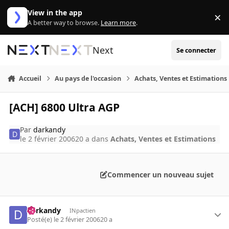
Aller au contenu
View in the app
×
Di
A better way to browse.
Learn more
.
Next
Se connecter
Accueil
Au pays de l'occasion
Achats, Ventes et Estimations
[ACH] 6800 Ultra AGP
Par
darkandy
le 2 février 2006
20 a
dans
Achats, Ventes et Estimations
Commencer un nouveau sujet
darkandy
INpactien
Posté(e)
le 2 février 2006
20 a