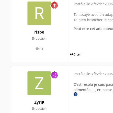
Posté(e)
le 2 février 2006
Ta essayé avec un adap
Ta bien brancher le co
Peut etre cet adapateu
risbo
INpactien
1 k
messages
Citer
Posté(e)
le 3 février 2006
C'est résolu je suis pa
alimentée ... J'en passe 
ZyriK
INpactien