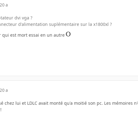
20 a
tateur dvi vga ?
nnecteur d'alimentation suplémentaire sur la x1800xl ?
r qui est mort essai en un autre
20 a
ssé chez lui et LDLC avait monté qu'a moitié son pc. Les mémoires n'
!