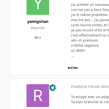
j'ai acheter un nouveau p
n'arrive pas a faire fo
j'ai le même problème d
marche pas... j'ai pens
yamigohan
carte tourne nickel, et 
INpactien
ya pas encore d'OS d'ins
c'est effectivement la c
63
messages
a8n-sli premium
x1800xl sapphire
x2 3800+
...
Citer
Posté(e)
le 2 février 2006
Ta essayé avec un adap
Ta bien brancher le co