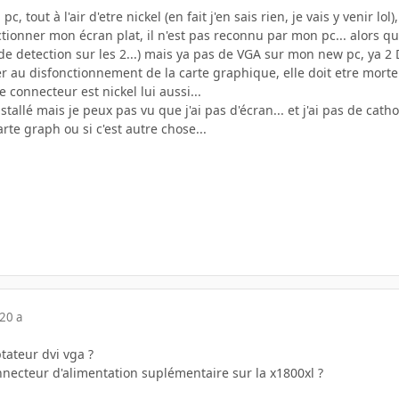
c, tout à l'air d'etre nickel (en fait j'en sais rien, je vais y venir lo
nctionner mon écran plat, il n'est pas reconnu par mon pc... alors
e detection sur les 2...) mais ya pas de VGA sur mon new pc, ya 2 DV
er au disfonctionnement de la carte graphique, elle doit etre morte 
le connecteur est nickel lui aussi...
tallé mais je peux pas vu que j'ai pas d'écran... et j'ai pas de catho
arte graph ou si c'est autre chose...
20 a
tateur dvi vga ?
nnecteur d'alimentation suplémentaire sur la x1800xl ?