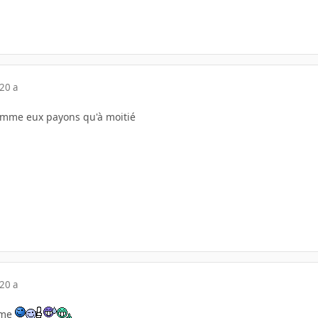
20 a
comme eux payons qu'à moitié
20 a
ême