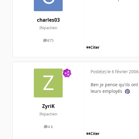
charles03
INpactien
875
messages
Citer
Posté(e)
le 6 février 2006
Ben je pense qu'ils ont
leurs employés
ZyriK
INpactien
4 k
messages
Citer