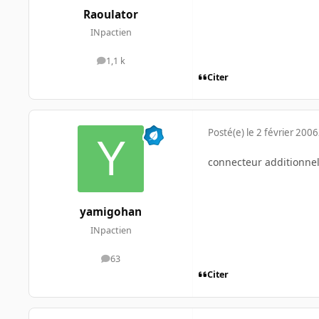
Raoulator
INpactien
1,1 k
messages
Citer
Posté(e)
le 2 février 2006
connecteur additionnel
yamigohan
INpactien
63
messages
Citer