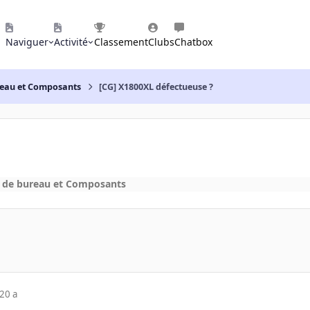
Naviguer
Activité
Classement
Clubs
Chatbox
reau et Composants
[CG] X1800XL défectueuse ?
 de bureau et Composants
20 a