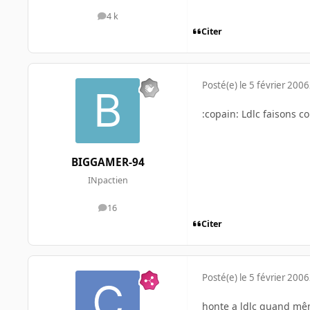
4 k
messages
Citer
Posté(e)
le 5 février 2006
:copain: Ldlc faisons 
BIGGAMER-94
INpactien
16
messages
Citer
Posté(e)
le 5 février 2006
honte a ldlc quand m