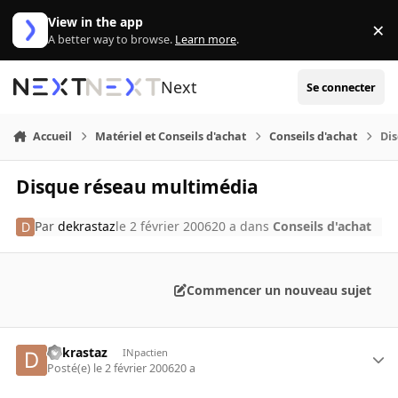
Aller au contenu
View in the app
×
Di
A better way to browse.
Learn more
.
Next
Se connecter
Accueil
Matériel et Conseils d'achat
Conseils d'achat
Di
Disque réseau multimédia
Par
dekrastaz
le 2 février 2006
20 a
dans
Conseils d'achat
Commencer un nouveau sujet
dekrastaz
INpactien
Posté(e)
le 2 février 2006
20 a