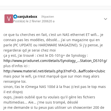
vavanjukebox
INpactien
Posté(e)
le 2 février 2006
20 a
ce que tu cherches en fait, c'est un NAS ethernet ET wifi... je
connais pas les modèles, désolé... j'ai un magazine qui en
parle (PC UPDATE ou HARDWARE MAGAZINE). Si j'y pense, je
regarderai qd je serai chez moi
ça y est, j'ai trouvé : c'est le DS-101g+ de Synology :
http://www.prixdunet.com/details/Synology_...Station_DS101g/
plus d'infos ici :
http://www.materiel.net/details.php3?ref=D...&affcode=clubic
mais pour le wifi, ça n'est marqué que sur mon mag alors
renseigne toi.
sinon, t'as le iOmega NAS 100d à la fnac (c'est pas le top mais
il est dispo)
oups, j'avais oublié que tu voulais qu'il gère les fichiers
multimedias... Aïe... j'me suis trompé, désolé
je me demande si tu peux pas utiliser un showcenter 200 de