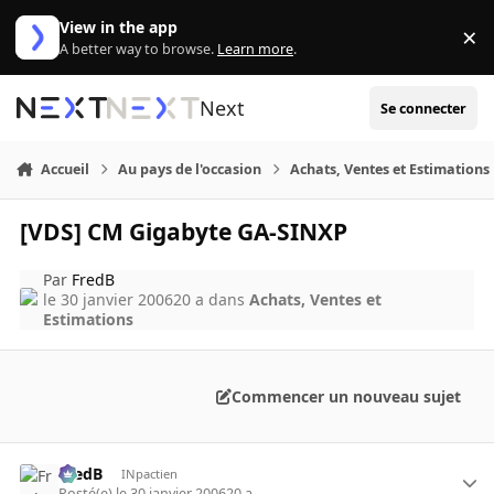
Aller au contenu
View in the app
×
Di
A better way to browse.
Learn more
.
Next
Se connecter
Accueil
Au pays de l'occasion
Achats, Ventes et Estimations
[VDS] CM Gigabyte GA-SINXP
Par
FredB
le 30 janvier 2006
20 a
dans
Achats, Ventes et
Estimations
Commencer un nouveau sujet
FredB
INpactien
Posté(e)
le 30 janvier 2006
20 a