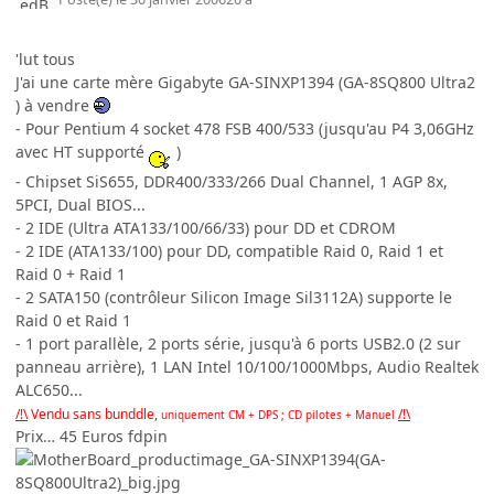
'lut tous
J'ai une carte mère Gigabyte GA-SINXP1394 (GA-8SQ800 Ultra2
) à vendre
- Pour Pentium 4 socket 478 FSB 400/533 (jusqu'au P4 3,06GHz
avec HT supporté
)
- Chipset SiS655, DDR400/333/266 Dual Channel, 1 AGP 8x,
5PCI, Dual BIOS...
- 2 IDE (Ultra ATA133/100/66/33) pour DD et CDROM
- 2 IDE (ATA133/100) pour DD, compatible Raid 0, Raid 1 et
Raid 0 + Raid 1
- 2 SATA150 (contrôleur Silicon Image Sil3112A) supporte le
Raid 0 et Raid 1
- 1 port parallèle, 2 ports série, jusqu'à 6 ports USB2.0 (2 sur
panneau arrière), 1 LAN Intel 10/100/1000Mbps, Audio Realtek
ALC650...
/!\
Vendu sans bunddle,
/!\
uniquement CM + DPS ; CD pilotes + Manuel
Prix… 45 Euros fdpin