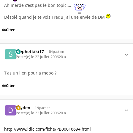
Ah merde c'est pas le bon topic....
Désolé quand je te vois FredB j'ai une envie de DM
Citer
stephetkiki17
INpactien
Posté(e)
le 22 juillet 2006
20 a
T'as un lien pourla mobo ?
Citer
dryden
INpactien
Posté(e)
le 22 juillet 2006
20 a
http://www.ldlc.com/fiche/PB00016694.html