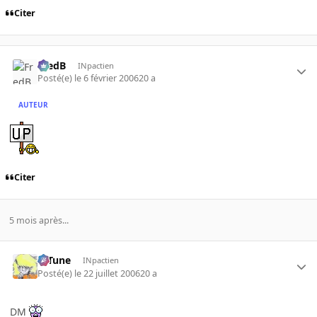
Citer
FredB
INpactien
Posté(e)
le 6 février 2006
20 a
AUTEUR
Citer
5 mois après...
D-Tune
INpactien
Posté(e)
le 22 juillet 2006
20 a
DM