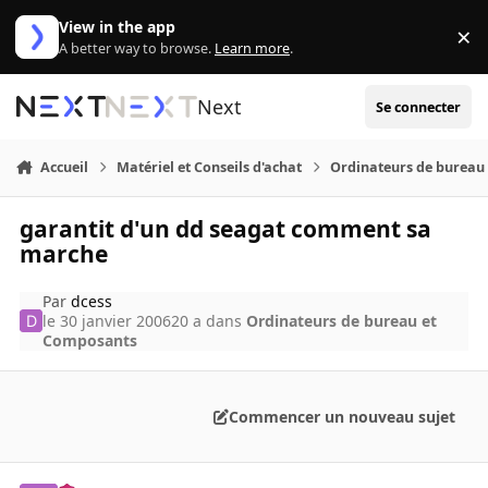
Aller au contenu
View in the app
×
Di
A better way to browse.
Learn more
.
Next
Se connecter
Accueil
Matériel et Conseils d'achat
Ordinateurs de bureau
garantit d'un dd seagat comment sa
marche
Par
dcess
le 30 janvier 2006
20 a
dans
Ordinateurs de bureau et
Composants
Commencer un nouveau sujet