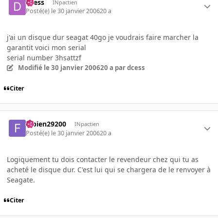
dcess
INpactien
Posté(e)
le 30 janvier 2006
20 a
j'ai un disque dur seagat 40go je voudrais faire marcher la
garantit voici mon serial
serial number 3hsattzf
Modifié
le 30 janvier 2006
20 a
par dcess
Citer
fabien29200
INpactien
Posté(e)
le 30 janvier 2006
20 a
Logiquement tu dois contacter le revendeur chez qui tu as
acheté le disque dur. C'est lui qui se chargera de le renvoyer à
Seagate.
Citer