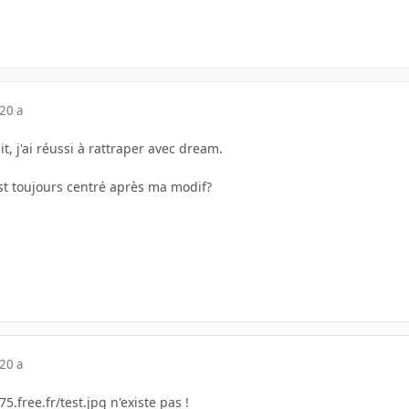
20 a
t, j'ai réussi à rattraper avec dream.
st toujours centré après ma modif?
20 a
.free.fr/test.jpg n'existe pas !