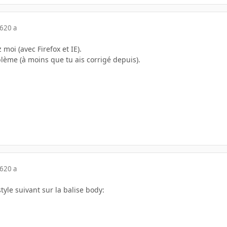
06
20 a
moi (avec Firefox et IE).
oblème (à moins que tu ais corrigé depuis).
06
20 a
 style suivant sur la balise body: