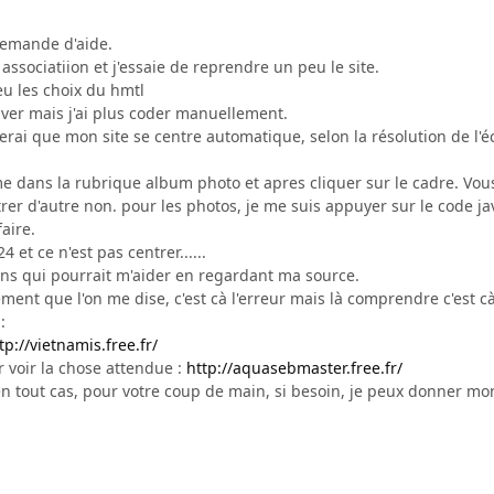
 demande d'aide.
e associatiion et j'essaie de reprendre un peu le site.
u les choix du hmtl
er mais j'ai plus coder manuellement.
merai que mon site se centre automatique, selon la résolution de l'
me dans la rubrique album photo et apres cliquer sur le cadre. Vou
trer d'autre non. pour les photos, je me suis appuyer sur le code jav
aire.
 et ce n'est pas centrer......
gens qui pourrait m'aider en regardant ma source.
ment que l'on me dise, c'est cà l'erreur mais là comprendre c'est cà
:
tp://vietnamis.free.fr/
 voir la chose attendue :
http://aquasebmaster.free.fr/
 tout cas, pour votre coup de main, si besoin, je peux donner mo