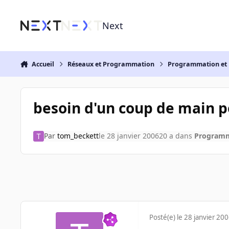
Aller au contenu
Next
Accueil
Réseaux et Programmation
Programmation et 
besoin d'un coup de main po
Par
tom_beckett
le 28 janvier 2006
20 a
dans
Programm
Posté(e)
le 28 janvier 20