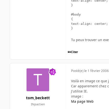
text-align:	center;

}

#body

{

text-align:	center;

Tu peux trouver un exe
Citer
Posté(e)
le 1 février 2006
Voilà en image ce que j
Car apparement chez ce
J'utilise IE.
image :
tom_beckett
Ma page Web
INpactien