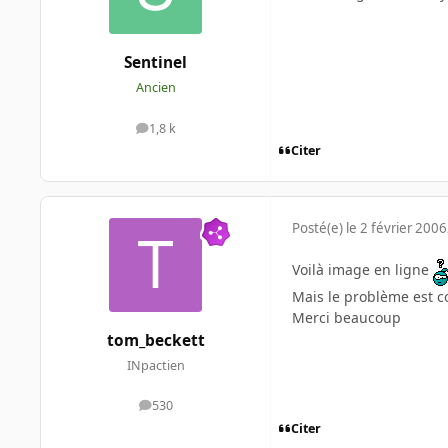
Sentinel
Ancien
1,8 k
messages
Citer
Posté(e)
le 2 février 2006
Voilà image en ligne
Mais le problème est c
Merci beaucoup
tom_beckett
INpactien
530
messages
Citer