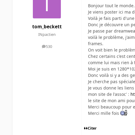
Bonjour tout le monde.
Je viens poster ici ma
Voilà je fais parti d'un
Donc je découvre un pe
tom_beckett
Je passe par dreamweav
INpactien
voilà le problème, j'ai
frames.
530
messages
On voit bien le problè
Chez certains c'est cen
comme lui mais rien à f
Moi je suis en 1280*1024
Donc voilà si y a des 
Je cherche pas spéciale
Je vous donne les liens 
mon site de l'assoc' :
ht
le site de mon ami pour
Merci beaucoup pour en
Merci mille fois
Citer