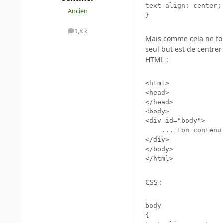
text-align:	center;

Ancien
1,8 k
messages
Mais comme cela ne fonc
seul but est de centrer
HTML :
<html>

<head>

</head>

<body>

<div id="body">

	... ton contenu ici

</div>

</body>

CSS :
body

{
