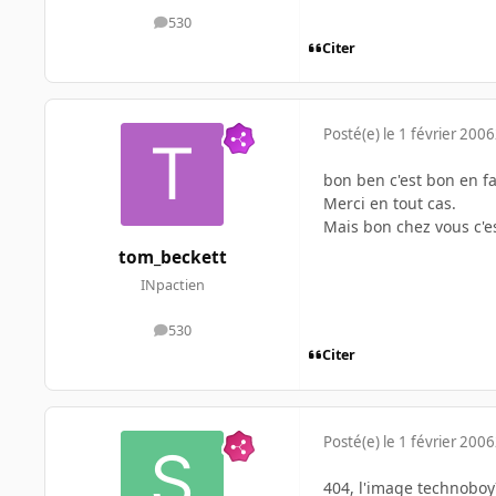
530
messages
Citer
Posté(e)
le 1 février 2006
bon ben c'est bon en fai
Merci en tout cas.
Mais bon chez vous c'e
tom_beckett
INpactien
530
messages
Citer
Posté(e)
le 1 février 2006
404, l'image technoboy75