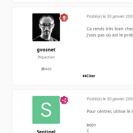
Posté(e)
le 30 janvier 20
Ca rends très bien chez 
J'vois pas où est le pr
gvosnet
INpactien
449
messages
Citer
Posté(e)
le 30 janvier 20
Pour centrer, utilise le
BODY

{

Sentinel