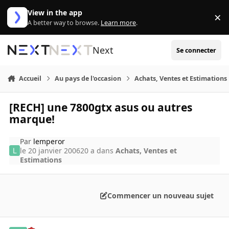
Aller au contenu
View in the app
×
Di
A better way to browse.
Learn more
.
Next
Se connecter
Accueil
Au pays de l'occasion
Achats, Ventes et Estimations
[RECH] une 7800gtx asus ou autres
marque!
Par
lemperor
le 20 janvier 2006
20 a
dans
Achats, Ventes et
Estimations
Commencer un nouveau sujet