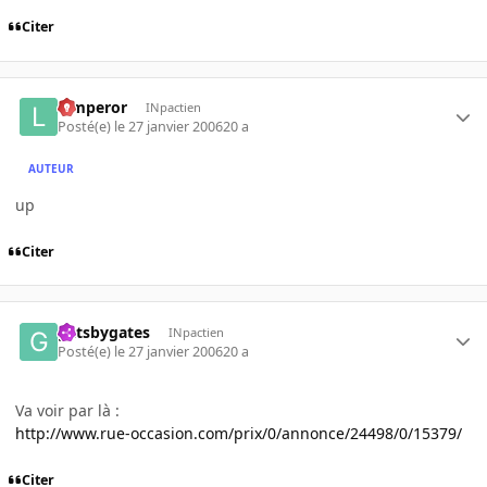
Citer
lemperor
INpactien
Posté(e)
le 27 janvier 2006
20 a
AUTEUR
up
Citer
gatsbygates
INpactien
Posté(e)
le 27 janvier 2006
20 a
Va voir par là :
http://www.rue-occasion.com/prix/0/annonce/24498/0/15379/
Citer