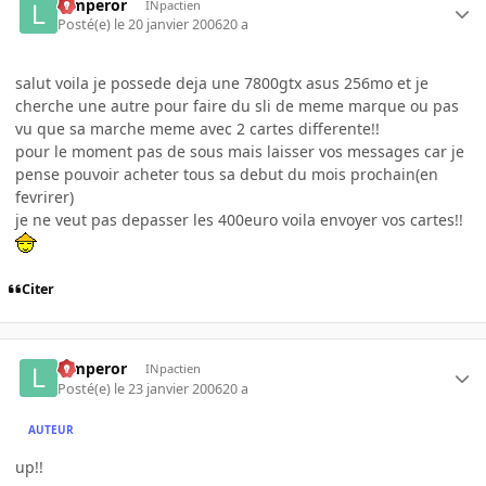
lemperor
INpactien
Posté(e)
le 20 janvier 2006
20 a
salut voila je possede deja une 7800gtx asus 256mo et je
cherche une autre pour faire du sli de meme marque ou pas
vu que sa marche meme avec 2 cartes differente!!
pour le moment pas de sous mais laisser vos messages car je
pense pouvoir acheter tous sa debut du mois prochain(en
fevrirer)
je ne veut pas depasser les 400euro voila envoyer vos cartes!!
Citer
lemperor
INpactien
Posté(e)
le 23 janvier 2006
20 a
AUTEUR
up!!