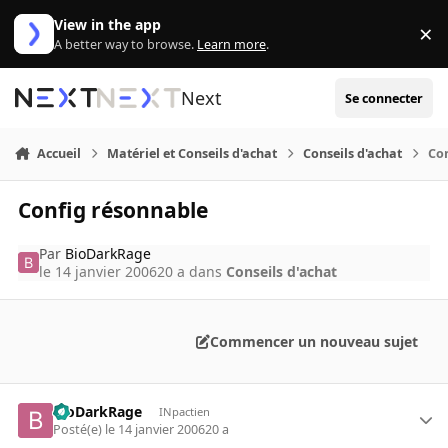
Aller au contenu
View in the app
×
Di
A better way to browse.
Learn more
.
Next
Se connecter
Accueil
Matériel et Conseils d'achat
Conseils d'achat
Co
Config résonnable
Par
BioDarkRage
le 14 janvier 2006
20 a
dans
Conseils d'achat
Commencer un nouveau sujet
BioDarkRage
INpactien
Posté(e)
le 14 janvier 2006
20 a