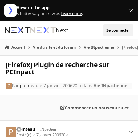
Aller au contenu
View in the app
×
Di
A better way to browse.
Learn more
.
Next
Se connecter
Accueil
Vie du site et du forum
Vie INpactienne
[Firefox
[Firefox] Plugin de recherche sur
PCInpact
Par
painteau
le 7 janvier 2006
20 a
dans
Vie INpactienne
Commencer un nouveau sujet
painteau
INpactien
Posté(e)
le 7 janvier 2006
20 a