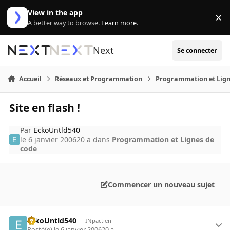
Aller au contenu
View in the app
×
Di
A better way to browse.
Learn more
.
Next
Se connecter
Accueil
Réseaux et Programmation
Programmation et Lign
Site en flash !
Par
EckoUntld540
le 6 janvier 2006
20 a
dans
Programmation et Lignes de
code
Commencer un nouveau sujet
EckoUntld540
INpactien
Posté(e)
le 6 janvier 2006
20 a