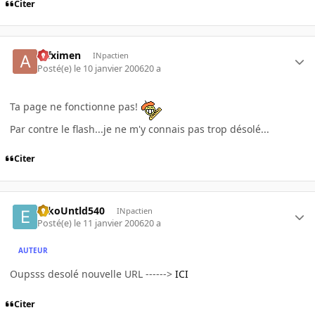
Citer
atfximen
INpactien
Posté(e)
le 10 janvier 2006
20 a
Ta page ne fonctionne pas!
Par contre le flash...je ne m'y connais pas trop désolé...
Citer
EckoUntld540
INpactien
Posté(e)
le 11 janvier 2006
20 a
AUTEUR
Oupsss desolé nouvelle URL ------>
ICI
Citer