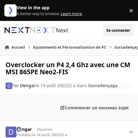
Aller au contenu
View in the app
×
Di
A better way to browse.
Learn more
.
Next
Se connecter
Accueil
Ajustements et Personnalisation de PC
Surcadença
Overclocker un P4 2,4 Ghz avec une CM
MSI 865PE Neo2-FIS
Par
Dengar
le 14 août 2003
22 a
dans
Surcadençage
Commencer un nouveau sujet
Dengar
INpactien
Posté(e)
le 14 août 2003
22 a