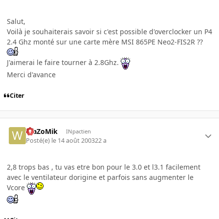
Salut,
Voilà je souhaiterais savoir si c'est possible d'overclocker un P4
2.4 Ghz monté sur une carte mère MSI 865PE Neo2-FIS2R ??
J'aimerai le faire tourner à 2.8Ghz.
Merci d'avance
Citer
WaZoMik
INpactien
Posté(e)
le 14 août 2003
22 a
2,8 trops bas , tu vas etre bon pour le 3.0 et l3.1 facilement
avec le ventilateur dorigine et parfois sans augmenter le
Vcore