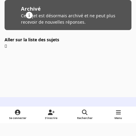
Archivé
Ce sujet est désormais archivé et ne peut plus
recevoir de nouvelles réponses.
Aller sur la liste des sujets
Light Mode
Dark Mode
System Preference
Se connecter
S’inscrire
Rechercher
Menu
Langue
Cookies
Powered by
Invision Community