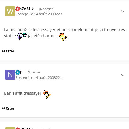
WaZoMik
INpactien
Posté(e)
le 14 août 2003
22 a
La msi neo2 je lest essayer et personnelement je la trouve tres
stable
jai été charmer
Citer
Nis
INpactien
Posté(e)
le 14 août 2003
22 a
Bah suffit d'essayer
Citer