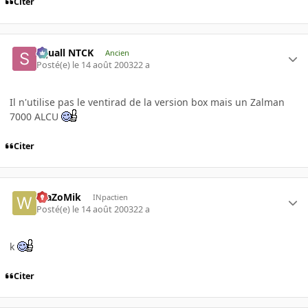
Citer
Squall NTCK
Ancien
Posté(e)
le 14 août 2003
22 a
Il n'utilise pas le ventirad de la version box mais un Zalman
7000 ALCU
Citer
WaZoMik
INpactien
Posté(e)
le 14 août 2003
22 a
k
Citer