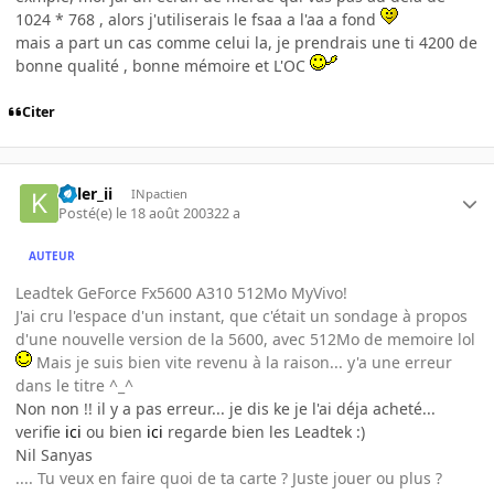
1024 * 768 , alors j'utiliserais le fsaa a l'aa a fond
mais a part un cas comme celui la, je prendrais une ti 4200 de
bonne qualité , bonne mémoire et L'OC
Citer
killer_ii
INpactien
Posté(e)
le 18 août 2003
22 a
AUTEUR
Leadtek GeForce Fx5600 A310 512Mo MyVivo!
J'ai cru l'espace d'un instant, que c'était un sondage à propos
d'une nouvelle version de la 5600, avec 512Mo de memoire lol
Mais je suis bien vite revenu à la raison... y'a une erreur
dans le titre ^_^
Non non !! il y a pas erreur... je dis ke je l'ai déja acheté...
verifie
ici
ou bien
ici
regarde bien les Leadtek :)
Nil Sanyas
.... Tu veux en faire quoi de ta carte ? Juste jouer ou plus ?