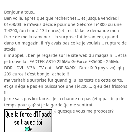
Bonjour a tous...
Ben voila, apres quelque recherches... et jusqua vendredi
01/08/03 je m'avais décidé pour une GeForce Ti4800 ou une
Ti4200, (un truc à 134 euros)et c'est là ke je demande mon
frere de me la ramener... la surprise fut le samedi, quand
dans un magazin, il n'y avais pas ce ke je voulais .. rupture de
stock!!
il m'appel... ben je regarde sur le site web du magazin ... et la
je trouve la LEADTEK A310 256Mo GeForce FX5600 - 256Mo
DDR - DVI - VGA - TV-out - AGP 8X/4X - DirectX 9 (my vivo). qlq
209 euros ! c'est bon je l'achete !!
ma veritable surprise fut quand g lu les tests de cette carte,
et ça n'égale pas en puissance une Ti4200.... g eu des frissons
!!!
Je ne sais pas koi faire... Je la change ou pas (et g pas bcp de
temps pour ça)? si je la garde (je me sentirat
)? quesque vous me proposer?