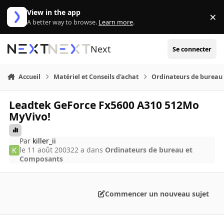
Aller au contenu
View in the app
×
Di
A better way to browse.
Learn more
.
Next
Se connecter
Accueil
Matériel et Conseils d'achat
Ordinateurs de bureau
Leadtek GeForce Fx5600 A310 512Mo
MyVivo!
Par
killer_ii
le 11 août 2003
22 a
dans
Ordinateurs de bureau et
Composants
Commencer un nouveau sujet