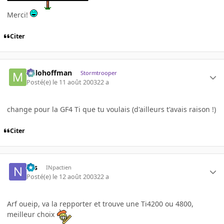
Merci!
Citer
milohoffman
Stormtrooper
Posté(e)
le 11 août 2003
22 a
change pour la GF4 Ti que tu voulais (d'ailleurs t'avais raison !)
Citer
Nis
INpactien
Posté(e)
le 12 août 2003
22 a
Arf oueip, va la repporter et trouve une Ti4200 ou 4800,
meilleur choix