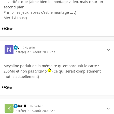
la verité c que j'aime bien le montage video, mais c sur un
second plan..
Primo: les jeux, apres c'est le montage ... :)
Merci à tous:)
Citer
Nis
INpactien
Posté(e)
le 18 août 2003
22 a
Meyaline parlait de la mémoire qu'embarquait le carte :
256Mo et non pas 512Mo
(Ce qui serait completement
inutile actuellement)
Citer
killer_ii
INpactien
Posté(e)
le 18 août 2003
22 a