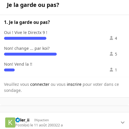
Je la garde ou pas?
1. Je la garde ou pas?
Oui ! Vive le Directx 9 !
4
Non! change ... par koi?
5
Non! Vend la !!
1
Veuillez vous
connecter
ou vous
inscrire
pour voter dans ce
sondage.
killer_ii
INpactien
Posté(e)
le 11 août 2003
22 a