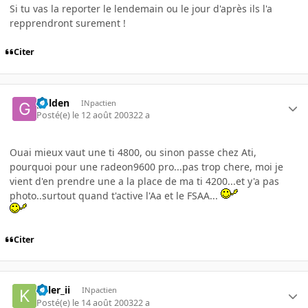
Si tu vas la reporter le lendemain ou le jour d'après ils l'a
repprendront surement !
Citer
golden
INpactien
Posté(e)
le 12 août 2003
22 a
Ouai mieux vaut une ti 4800, ou sinon passe chez Ati,
pourquoi pour une radeon9600 pro...pas trop chere, moi je
vient d'en prendre une a la place de ma ti 4200...et y'a pas
photo..surtout quand t'active l'Aa et le FSAA...
Citer
killer_ii
INpactien
Posté(e)
le 14 août 2003
22 a