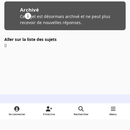
Archivé
Ce sujet est désormais archivé et ne peut plus
recevoir de nouvelles réponses.
Aller sur la liste des sujets
Light Mode
Dark Mode
System Preference
Se connecter
S’inscrire
Rechercher
Menu
Langue
Cookies