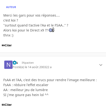
AUTEUR
Merci les gars pour vos réponses....
c'est koi ?
"surtout quand t'active l'Aa et le FSAA.." ?
Alors koi pour le Direct x9 ??
thnx :)
Citer
Nis
INpactien
Posté(e)
le 14 août 2003
22 a
FsAA et l'AA, c'est des trucs pour rendre l'image meilleure :
FsAA : réduire l'effet escalier
AA : meilleur jeu de lumière
SI j'me goure pas hein lol ^^
Citer