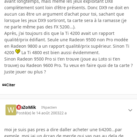
avant longtemps, mais même les jeux exploitant DX8
complètement sont loin d'être présents. Donc DX9 ne doit en
aucun cas être un argument d'achat pour toi, sachant que
lorsque les jeux DX9 sortiront, ta carte sera à la ramasse (je
ne parle même pas des FX 5200...).
Après, j'ai toujours dis que la Ti 4200 avait un rapport
qualité/prix édifiant. Seule une Radeon 9500 non Pro modée
en Radeon 9800 a un rapport qualité/prix supérieur. Sinon Ti
4200
La Ti 4800 est bien aussi évidemment.
Sinon Radeon 9500 Pro si t'en trouve (joue au Loto si t'en
trouve) ou Radeon 9600 Pro. Tu veux en faire quoi de ta carte ?
Juste jouer ou plus ?
Citer
WaZoMik
INpactien
Posté(e)
le 14 août 2003
22 a
moi je suis pas pres a dire daller acheter une ti4200...par
exmple, moi jai un écran de merde qui vas pas au dela de