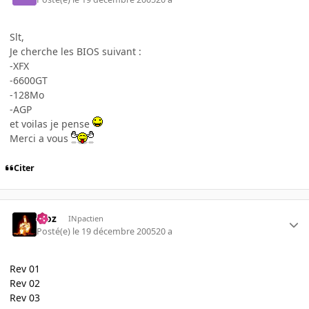
Slt,
Je cherche les BIOS suivant :
-XFX
-6600GT
-128Mo
-AGP
et voilas je pense
Merci a vous
Citer
Moz
INpactien
Posté(e)
le 19 décembre 2005
20 a
Rev 01
Rev 02
Rev 03