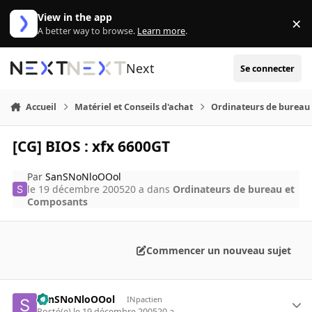
Aller au contenu
View in the app
×
Di
A better way to browse.
Learn more
.
Next
Se connecter
Accueil
Matériel et Conseils d'achat
Ordinateurs de bureau
[CG] BIOS : xfx 6600GT
Par
SanSNoNloOOol
le 19 décembre 2005
20 a
dans
Ordinateurs de bureau et
Composants
Commencer un nouveau sujet
SanSNoNloOOol
INpactien
Posté(e)
le 19 décembre 2005
20 a