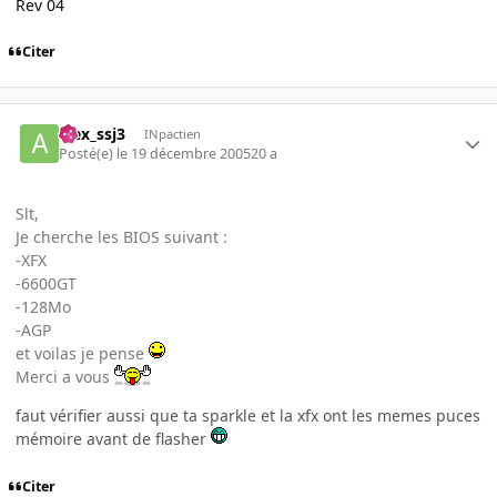
Rev 04
Citer
alex_ssj3
INpactien
Posté(e)
le 19 décembre 2005
20 a
Slt,
Je cherche les BIOS suivant :
-XFX
-6600GT
-128Mo
-AGP
et voilas je pense
Merci a vous
faut vérifier aussi que ta sparkle et la xfx ont les memes puces
mémoire avant de flasher
Citer