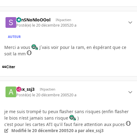
SanSNoNloOOol
INpactien
Posté(e)
le 20 décembre 2005
20 a
AUTEUR
Merci a vous
J`vais voir pour la ram, en éspérant que ce
soit la mm
Citer
alex_ssj3
INpactien
Posté(e)
le 20 décembre 2005
20 a
je me suis trompé tu peux flasher sans risques (enfin flasher
le bios n'est jamais sans risque
)
c'est pour les cartes ATI qu'il faut faire attention aux puces
Modifié
le 20 décembre 2005
20 a
par alex_ssj3