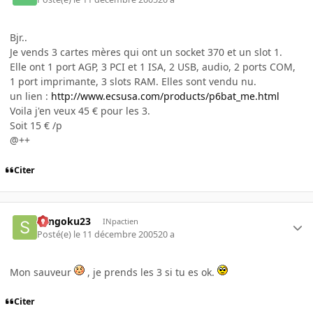
Bjr..
Je vends 3 cartes mères qui ont un socket 370 et un slot 1.
Elle ont 1 port AGP, 3 PCI et 1 ISA, 2 USB, audio, 2 ports COM,
1 port imprimante, 3 slots RAM. Elles sont vendu nu.
un lien :
http://www.ecsusa.com/products/p6bat_me.html
Voila j'en veux 45 € pour les 3.
Soit 15 € /p
@++
Citer
Sangoku23
INpactien
Posté(e)
le 11 décembre 2005
20 a
Mon sauveur
, je prends les 3 si tu es ok.
Citer