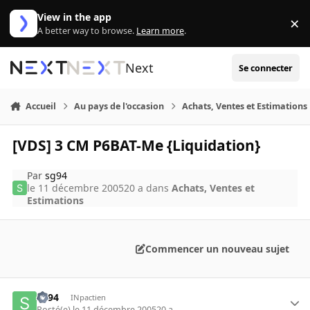
Aller au contenu
View in the app
×
Di
A better way to browse.
Learn more
.
Next
Se connecter
Accueil
Au pays de l'occasion
Achats, Ventes et Estimations
[VDS] 3 CM P6BAT-Me {Liquidation}
Par
sg94
le 11 décembre 2005
20 a
dans
Achats, Ventes et
Estimations
Commencer un nouveau sujet
sg94
INpactien
Posté(e)
le 11 décembre 2005
20 a