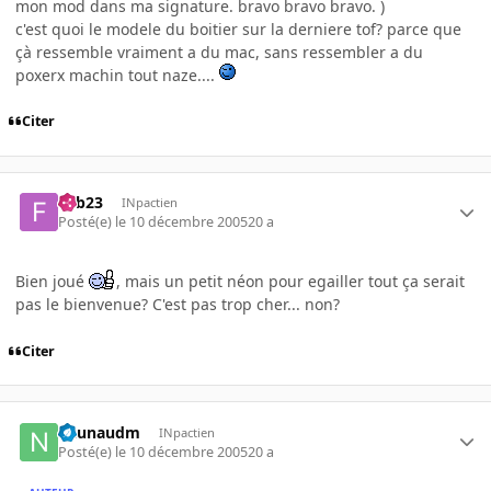
mon mod dans ma signature. bravo bravo bravo. )
c'est quoi le modele du boitier sur la derniere tof? parce que
çà ressemble vraiment a du mac, sans ressembler a du
poxerx machin tout naze....
Citer
Fab23
INpactien
Posté(e)
le 10 décembre 2005
20 a
Bien joué
, mais un petit néon pour egailler tout ça serait
pas le bienvenue? C'est pas trop cher... non?
Citer
naunaudm
INpactien
Posté(e)
le 10 décembre 2005
20 a