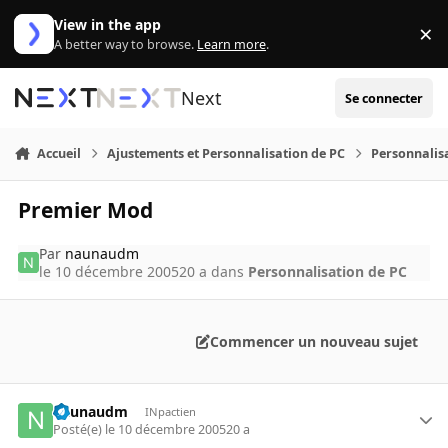
Aller au contenu
View in the app
×
Di
A better way to browse.
Learn more
.
Next
Se connecter
Accueil
Ajustements et Personnalisation de PC
Personnalis
Premier Mod
Par
naunaudm
le 10 décembre 2005
20 a
dans
Personnalisation de PC
Commencer un nouveau sujet
naunaudm
INpactien
Posté(e)
le 10 décembre 2005
20 a