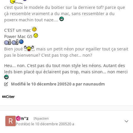
c'est quoi le modele du boitier sur la derniere tof? parce que
çà ressemble vraiment a du mac, sans ressembler a du
poxerx machin tout naze....
C'EST un mac
Power Mac G5
Bien joué
, mais un petit néon pour egailler tout ça serait
pas le bienvenue? C'est pas trop cher... non?
Heu... non. C'est pas du tout mon style les néons. Autant des
leds bien placé qui éclairent pas trop, mais sinon... non merci
Modifié
le 10 décembre 2005
20 a
par naunaudm
Citer
rem''z
INpactien
Posté(e)
le 10 décembre 2005
20 a