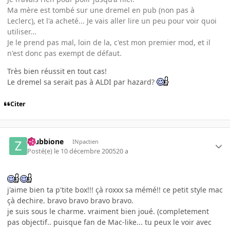
Ma mère est tombé sur une dremel en pub (non pas à
Leclerc), et l'a acheté... Je vais aller lire un peu pour voir quoi
utiliser...
Je le prend pas mal, loin de la, c'est mon premier mod, et il
n'est donc pas exempt de défaut.
Très bien réussit en tout cas!
Le dremel sa serait pas à ALDI par hazard?
Citer
zzubbione
INpactien
Posté(e)
le 10 décembre 2005
20 a
j'aime bien ta p'tite box!!! çà roxxx sa mémé!! ce petit style mac
çà dechire. bravo bravo bravo bravo.
je suis sous le charme. vraiment bien joué. (completement
pas objectif.. puisque fan de Mac-like... tu peux le voir avec