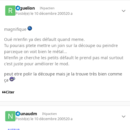
roguelion
INpactien
Posté(e)
le 10 décembre 2005
20 a
magnifique
Oué m'enfin ya des défault quand meme.
Tu pourais ptete mettre un join sur la découpe ou peindre
parceque on voit bien le métal...
M'enfin je cherche les petits défault le prend pas mal surtout
c'est juste pour améliorer le mod.
peut etre polir la découpe mais je la trouve très bien comme
ça
Citer
naunaudm
INpactien
Posté(e)
le 10 décembre 2005
20 a
AUTEUR