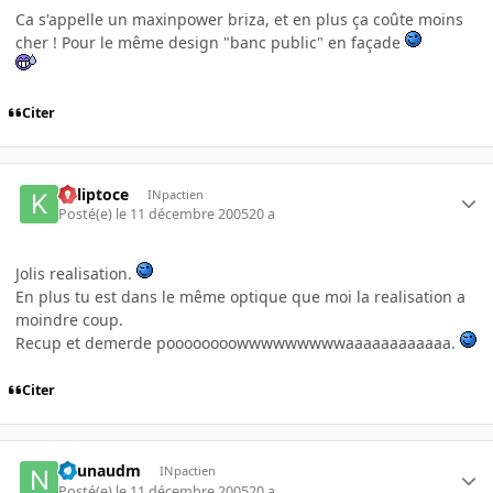
Ca s'appelle un maxinpower briza, et en plus ça coûte moins
cher ! Pour le même design "banc public" en façade
Citer
Kaliptoce
INpactien
Posté(e)
le 11 décembre 2005
20 a
Jolis realisation.
En plus tu est dans le même optique que moi la realisation a
moindre coup.
Recup et demerde poooooooowwwwwwwwwaaaaaaaaaaaa.
Citer
naunaudm
INpactien
Posté(e)
le 11 décembre 2005
20 a