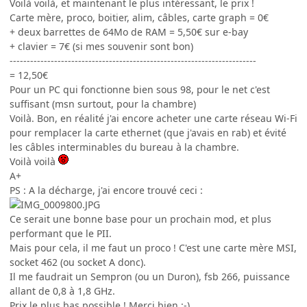
Voilà voilà, et maintenant le plus intéressant, le prix !
Carte mère, proco, boitier, alim, câbles, carte graph = 0€
+ deux barrettes de 64Mo de RAM = 5,50€ sur e-bay
+ clavier = 7€ (si mes souvenir sont bon)
------------------------------------------------------------------------
= 12,50€
Pour un PC qui fonctionne bien sous 98, pour le net c'est
suffisant (msn surtout, pour la chambre)
Voilà. Bon, en réalité j'ai encore acheter une carte réseau Wi-Fi
pour remplacer la carte ethernet (que j'avais en rab) et évité
les câbles interminables du bureau à la chambre.
Voilà voilà
A+
PS : A la décharge, j'ai encore trouvé ceci :
Ce serait une bonne base pour un prochain mod, et plus
performant que le PII.
Mais pour cela, il me faut un proco ! C'est une carte mère MSI,
socket 462 (ou socket A donc).
Il me faudrait un Sempron (ou un Duron), fsb 266, puissance
allant de 0,8 à 1,8 GHz.
Prix le plus bas possible ! Merci bien :-)