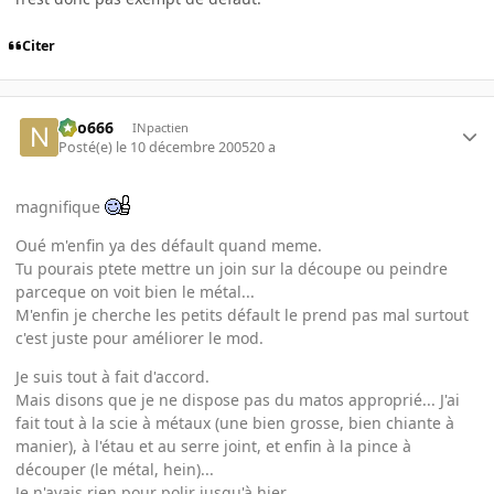
Citer
neo666
INpactien
Posté(e)
le 10 décembre 2005
20 a
magnifique
Oué m'enfin ya des défault quand meme.
Tu pourais ptete mettre un join sur la découpe ou peindre
parceque on voit bien le métal...
M'enfin je cherche les petits défault le prend pas mal surtout
c'est juste pour améliorer le mod.
Je suis tout à fait d'accord.
Mais disons que je ne dispose pas du matos approprié... J'ai
fait tout à la scie à métaux (une bien grosse, bien chiante à
manier), à l'étau et au serre joint, et enfin à la pince à
découper (le métal, hein)...
Je n'avais rien pour polir jusqu'à hier.