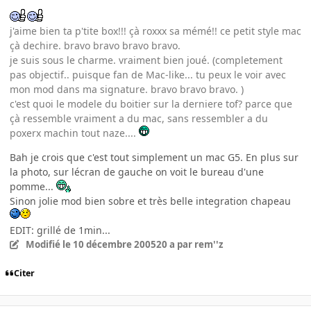
j'aime bien ta p'tite box!!! çà roxxx sa mémé!! ce petit style mac
çà dechire. bravo bravo bravo bravo.
je suis sous le charme. vraiment bien joué. (completement
pas objectif.. puisque fan de Mac-like... tu peux le voir avec
mon mod dans ma signature. bravo bravo bravo. )
c'est quoi le modele du boitier sur la derniere tof? parce que
çà ressemble vraiment a du mac, sans ressembler a du
poxerx machin tout naze....
Bah je crois que c'est tout simplement un mac G5. En plus sur
la photo, sur lécran de gauche on voit le bureau d'une
pomme...
Sinon jolie mod bien sobre et très belle integration chapeau
EDIT: grillé de 1min...
Modifié
le 10 décembre 2005
20 a
par rem''z
Citer