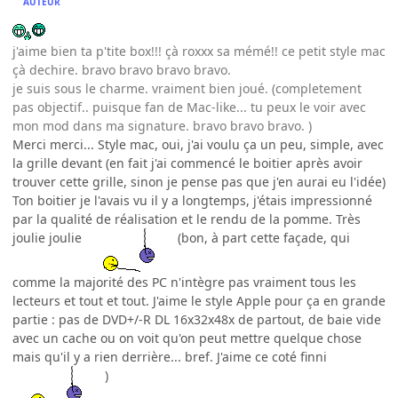
AUTEUR
j'aime bien ta p'tite box!!! çà roxxx sa mémé!! ce petit style mac
çà dechire. bravo bravo bravo bravo.
je suis sous le charme. vraiment bien joué. (completement
pas objectif.. puisque fan de Mac-like... tu peux le voir avec
mon mod dans ma signature. bravo bravo bravo. )
Merci merci... Style mac, oui, j'ai voulu ça un peu, simple, avec
la grille devant (en fait j'ai commencé le boitier après avoir
trouver cette grille, sinon je pense pas que j'en aurai eu l'idée)
Ton boitier je l'avais vu il y a longtemps, j'étais impressionné
par la qualité de réalisation et le rendu de la pomme. Très
joulie joulie
(bon, à part cette façade, qui
comme la majorité des PC n'intègre pas vraiment tous les
lecteurs et tout et tout. J'aime le style Apple pour ça en grande
partie : pas de DVD+/-R DL 16x32x48x de partout, de baie vide
avec un cache ou on voit qu'on peut mettre quelque chose
mais qu'il y a rien derrière... bref. J'aime ce coté finni
)