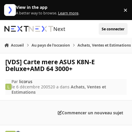
Aller au contenu
View in the app
×
Di
A better way to browse.
Learn more
.
Next
Se connecter
Accueil
Au pays de l'occasion
Achats, Ventes et Estimations
[VDS] Carte mere ASUS K8N-E
Deluxe+AMD 64 3000+
Par
licorus
le 6 décembre 2005
20 a
dans
Achats, Ventes et
Estimations
Commencer un nouveau sujet