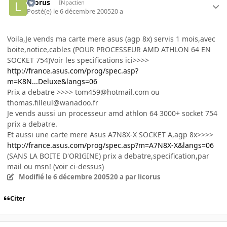
licorus
INpactien
Posté(e)
le 6 décembre 2005
20 a
Voila,Je vends ma carte mere asus (agp 8x) servis 1 mois,avec
boite,notice,cables (POUR PROCESSEUR AMD ATHLON 64 EN
SOCKET 754)Voir les specifications ici>>>>
http://france.asus.com/prog/spec.asp?
m=K8N...Deluxe&langs=06
Prix a debatre >>>> tom459@hotmail.com ou
thomas.filleul@wanadoo.fr
Je vends aussi un processeur amd athlon 64 3000+ socket 754
prix a debatre.
Et aussi une carte mere Asus A7N8X-X SOCKET A,agp 8x>>>>
http://france.asus.com/prog/spec.asp?m=A7N8X-X&langs=06
(SANS LA BOITE D'ORIGINE) prix a debatre,specification,par
mail ou msn! (voir ci-dessus)
Modifié
le 6 décembre 2005
20 a
par licorus
Citer