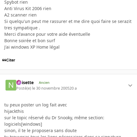
Spybot rien
Anti Virus Kit 2006 rien
A2 scanner rien
Si quelqu'un peut me rassurer et me dire quoi faire se serazit
tres sympatique .
Merci d'avance pour votre aide éventuelle
Bonne soirée et bon surf
J'ai windows XP Home légal
Citer
noisette
Ancien
Posté(e)
le 30 novembre 2005
20 a
tu peux poster un log fait avec
hijackthis
sur le topic réservé du Dr Snooky, même section:
logiciels[windows]
sinon, il te le proposera sans doute
tu trouveras tous les liens nécessaires dans sa signature