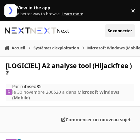
Aller au contenu
View in the app
×
Di
A better way to browse.
Learn more
.
Next
Se connecter
Accueil
Systèmes d'exploitation
Microsoft Windows (Mobile
[LOGICIEL] A2 analyse tool (Hijackfree )
?
Par
rubised85
le 30 novembre 2005
20 a
dans
Microsoft Windows
(Mobile)
Commencer un nouveau sujet