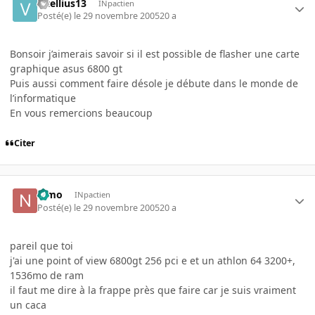
vitellius13
INpactien
Posté(e)
le 29 novembre 2005
20 a
Bonsoir j’aimerais savoir si il est possible de flasher une carte
graphique asus 6800 gt
Puis aussi comment faire désole je débute dans le monde de
l’informatique
En vous remercions beaucoup
Citer
nimo
INpactien
Posté(e)
le 29 novembre 2005
20 a
pareil que toi
j'ai une point of view 6800gt 256 pci e et un athlon 64 3200+,
1536mo de ram
il faut me dire à la frappe près que faire car je suis vraiment
un caca