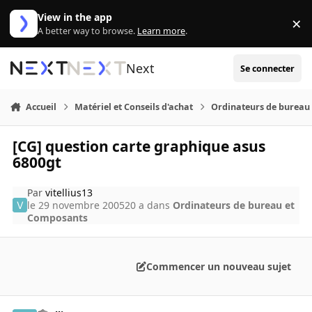
Aller au contenu
View in the app
×
Di
A better way to browse.
Learn more
.
Next
Se connecter
Accueil
Matériel et Conseils d'achat
Ordinateurs de bureau
[CG] question carte graphique asus
6800gt
Par
vitellius13
le 29 novembre 2005
20 a
dans
Ordinateurs de bureau et
Composants
Commencer un nouveau sujet