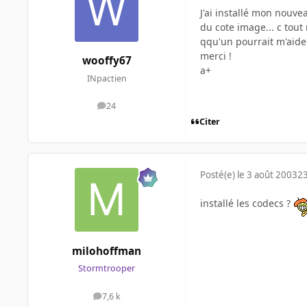
J'ai installé mon nouvea
du cote image... c tout n
qqu'un pourrait m'aider.
merci !
wooffy67
a+
INpactien
24
messages
Citer
Posté(e)
le 3 août 2003
23
installé les codecs ?
milohoffman
Stormtrooper
7,6 k
messages