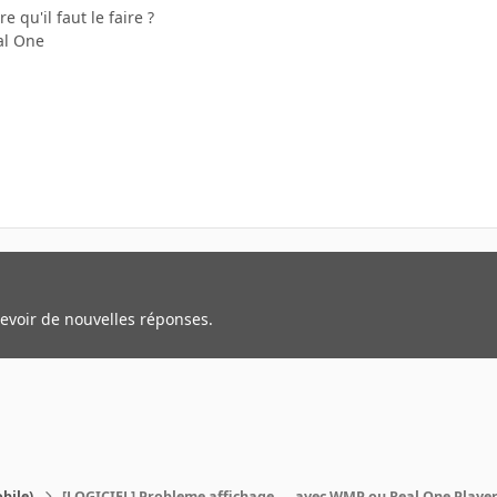
e qu'il faut le faire ?
al One
cevoir de nouvelles réponses.
bile)
[LOGICIEL] Probleme affichage.... avec WMP ou Real One Playe