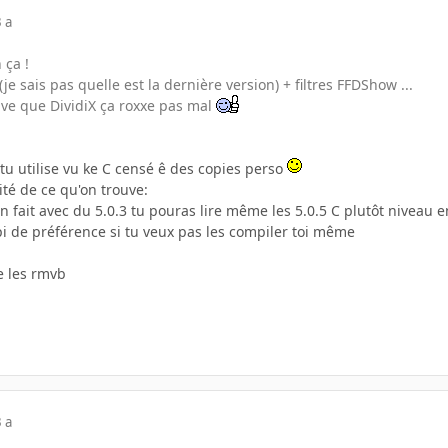
 a
 ça !
je sais pas quelle est la dernière version) + filtres FFDShow ...
uve que DividiX ça roxxe pas mal
tu utilise vu ke C censé ê des copies perso
ité de ce qu'on trouve:
 en fait avec du 5.0.3 tu pouras lire même les 5.0.5 C plutôt nivea
pi de préférence si tu veux pas les compiler toi même
re les rmvb
 a