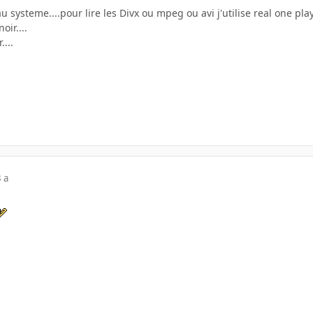
u systeme....pour lire les Divx ou mpeg ou avi j'utilise real one pla
oir....
...
 a