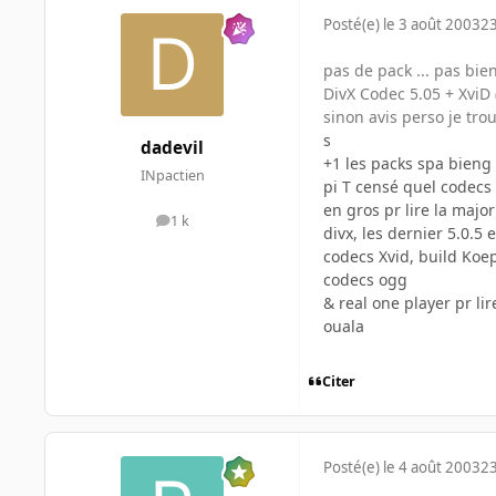
Posté(e)
le 3 août 2003
23
pas de pack ... pas bien
DivX Codec 5.05 + XviD (
sinon avis perso je tro
s
dadevil
+1 les packs spa bieng
INpactien
pi T censé quel codecs 
en gros pr lire la major
1 k
messages
divx, les dernier 5.0.5
codecs Xvid, build Koe
codecs ogg
& real one player pr li
ouala
Citer
Posté(e)
le 4 août 2003
23