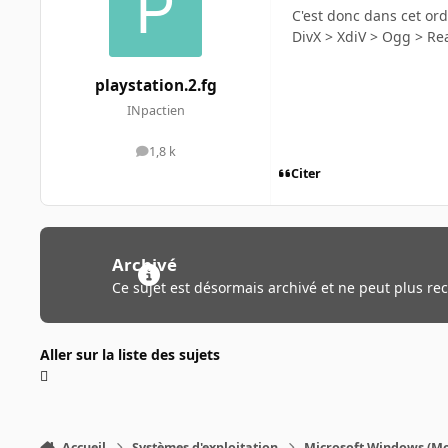
C'est donc dans cet ordr
DivX > XdiV > Ogg > Re
playstation.2.fg
INpactien
1,8 k
messages
Citer
Archivé
Ce sujet est désormais archivé et ne peut plus re
Aller sur la liste des sujets
Accueil
Systèmes d'exploitation
Microsoft Windows (Mo