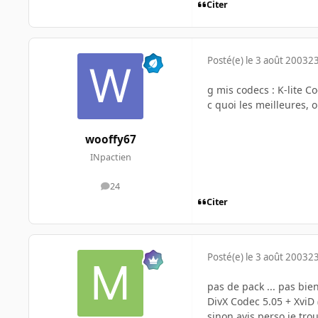
Citer
Posté(e)
le 3 août 2003
23
g mis codecs : K-lite C
c quoi les meilleures, 
wooffy67
INpactien
24
messages
Citer
Posté(e)
le 3 août 2003
23
pas de pack ... pas bien
DivX Codec 5.05 + XviD (
sinon avis perso je tro