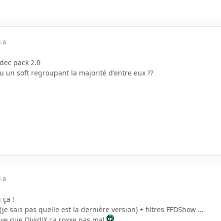
 a
odec pack 2.0
ou un soft regroupant la majorité d'entre eux ??
 a
 ça !
je sais pas quelle est la dernière version) + filtres FFDShow ...
uve que DividiX ça roxxe pas mal