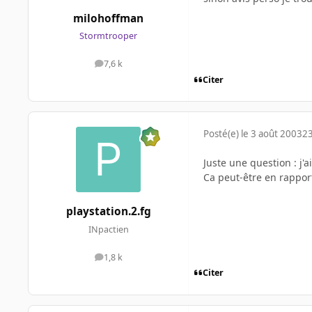
milohoffman
Stormtrooper
7,6 k
messages
Citer
Posté(e)
le 3 août 2003
23
Juste une question : j'a
Ca peut-être en rappor
playstation.2.fg
INpactien
1,8 k
messages
Citer