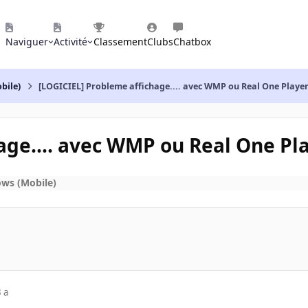
Naviguer
Activité
Classement
Clubs
Chatbox
bile)
[LOGICIEL] Probleme affichage.... avec WMP ou Real One Playe
age.... avec WMP ou Real One Pl
ws (Mobile)
 a