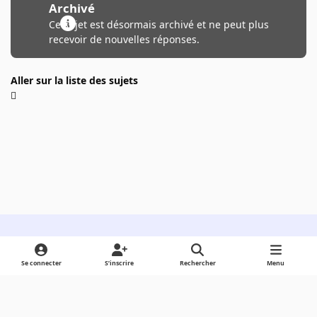
Archivé
Ce sujet est désormais archivé et ne peut plus
recevoir de nouvelles réponses.
Aller sur la liste des sujets
Light Mode
Dark Mode
System Preference
Se connecter
S’inscrire
Rechercher
Menu
Langue
Cookies
Powered by
Invision Community