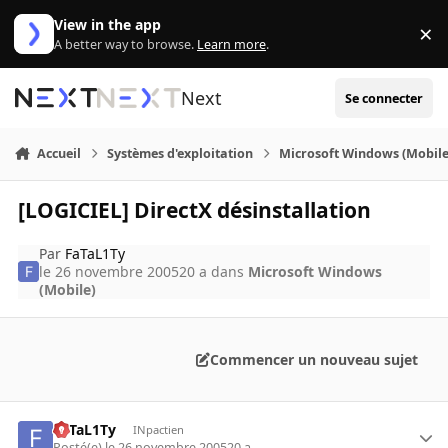
Aller au contenu
View in the app
×
Di
A better way to browse.
Learn more
.
Next
Se connecter
Accueil
Systèmes d'exploitation
Microsoft Windows (Mobile
[LOGICIEL] DirectX désinstallation
Par
FaTaL1Ty
le 26 novembre 2005
20 a
dans
Microsoft Windows
(Mobile)
Commencer un nouveau sujet
FaTaL1Ty
INpactien
Posté(e)
le 26 novembre 2005
20 a