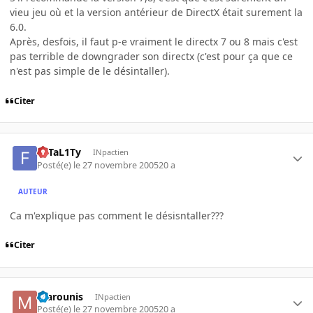
vieu jeu où et la version antérieur de DirectX était surement la
6.0.
Après, desfois, il faut p-e vraiment le directx 7 ou 8 mais c'est
pas terrible de downgrader son directx (c'est pour ça que ce
n'est pas simple de le désintaller).
Citer
FaTaL1Ty
INpactien
Posté(e)
le 27 novembre 2005
20 a
AUTEUR
Ca m'explique pas comment le désisntaller???
Citer
marounis
INpactien
Posté(e)
le 27 novembre 2005
20 a