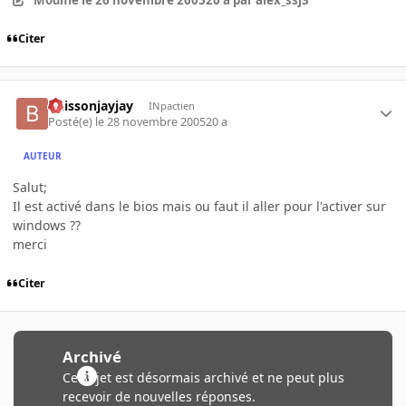
Modifié
le 26 novembre 2005
20 a
par alex_ssj3
Citer
buissonjayjay
INpactien
Posté(e)
le 28 novembre 2005
20 a
AUTEUR
Salut;
Il est activé dans le bios mais ou faut il aller pour l'activer sur
windows ??
merci
Citer
Archivé
Ce sujet est désormais archivé et ne peut plus
recevoir de nouvelles réponses.