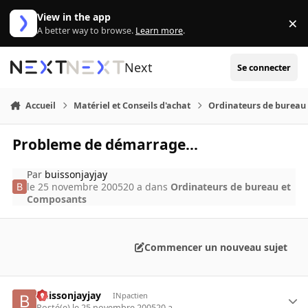
Aller au contenu
View in the app
×
Di
A better way to browse.
Learn more
.
Next
Se connecter
Accueil
Matériel et Conseils d'achat
Ordinateurs de bureau
Probleme de démarrage...
Par
buissonjayjay
le 25 novembre 2005
20 a
dans
Ordinateurs de bureau et
Composants
Commencer un nouveau sujet
buissonjayjay
INpactien
Posté(e)
le 25 novembre 2005
20 a