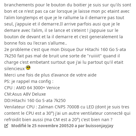
branchements pour le bouton du boitier je suis sur qu'ils sont
bon et ce n'est pas ca car lorsque je laisse mon pc etaint avec
l'alim longtemps et que je le rallume la il demarre pas tout
seul, j'appuie et il demarre.Il arrive parfois ausi que je le
demare avec l'alim, il se lance et s'eteint ! j'appuie sur le
bouton de devant et la il demarre et c'est generalement la
bonne fois ou l'ecran s'allume..
2e probleme c'est que mon Disque Dur Hitachi 160 Go S-ata
7k250 fait pas mal de bruit une sorte de "ruiiiit" quand il
charge c'est embetant surtout que j'ai lu partout qu'il etait
silencieux
Merci une fois de plus d'avance de votre aide
PS: je rappel ma config :
CPU : AMD 64 3000+ Venice
CM:Asus A8V Deluxe
DD:Hitachi 160 Go S-ata 7k250
Venilateur CPU : Zalman CNPS 7000B cu LED (dont je suis tres
content le CPU est a 30°) j'ai un autre ventilateur connecté qui
refroidit bien aussi (ma CM est a 20°) c'est bien nan ?
Modifié
le 25 novembre 2005
20 a
par buissonjayjay