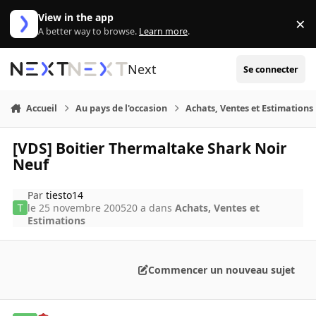
Aller au contenu
View in the app
×
Di
A better way to browse.
Learn more
.
Next
Se connecter
Accueil
Au pays de l'occasion
Achats, Ventes et Estimations
[VDS] Boitier Thermaltake Shark Noir
Neuf
Par
tiesto14
le 25 novembre 2005
20 a
dans
Achats, Ventes et
Estimations
Commencer un nouveau sujet