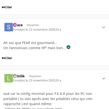
Citer
Space
INpactien
Posté(e)
le 23 novembre 2005
20 a
Ah oui que FEAR est gourmand...
On l'annoncais comme HF² mais bon...
Citer
L_étilik
INpactien
Posté(e)
le 23 novembre 2005
20 a
oué car la config minimal pour F.E.A.R pour les PC non
portable ( tu vois aprés avec les potables celui qui s'en
rapproche ) est quand même:
_Athlon 64 3500+ ou equvalent intel