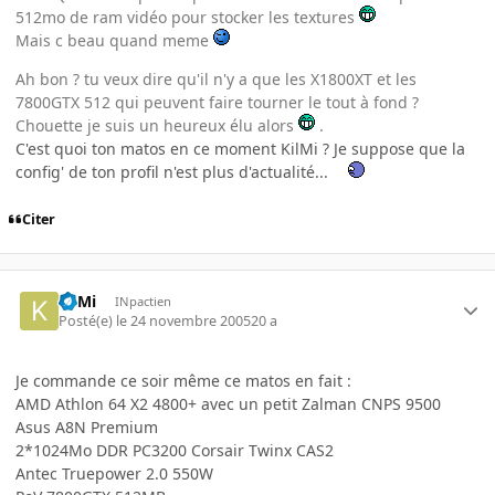
512mo de ram vidéo pour stocker les textures
Mais c beau quand meme
Ah bon ? tu veux dire qu'il n'y a que les X1800XT et les
7800GTX 512 qui peuvent faire tourner le tout à fond ?
Chouette je suis un heureux élu alors
.
C'est quoi ton matos en ce moment KilMi ? Je suppose que la
config' de ton profil n'est plus d'actualité...
Citer
KilMi
INpactien
Posté(e)
le 24 novembre 2005
20 a
Je commande ce soir même ce matos en fait :
AMD Athlon 64 X2 4800+ avec un petit Zalman CNPS 9500
Asus A8N Premium
2*1024Mo DDR PC3200 Corsair Twinx CAS2
Antec Truepower 2.0 550W