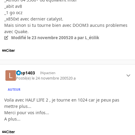
_abit av8
_1 go ocz
_x850xt avec dernier catalyst.
Mais sinon si tu tourne bien avec DOOM3 aucuns problemes
avec Quake.
Modifié
le 23 novembre 2005
20 a
par L_étilik
Citer
loop1403
INpactien
Posté(e)
le 24 novembre 2005
20 a
AUTEUR
Voila avec HALF LIFE 2 , je tourne en 1024 car je peux pas
mettre plus...
Merci pour vos infos...
A plus...
Citer