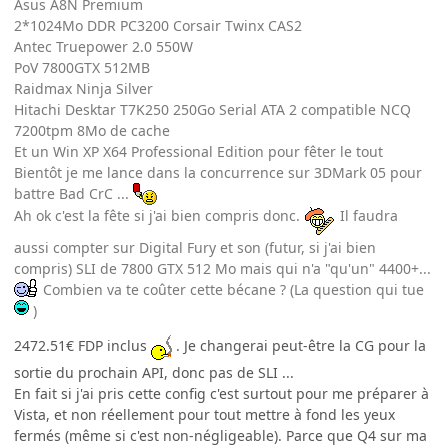
Asus A8N Premium
2*1024Mo DDR PC3200 Corsair Twinx CAS2
Antec Truepower 2.0 550W
PoV 7800GTX 512MB
Raidmax Ninja Silver
Hitachi Desktar T7K250 250Go Serial ATA 2 compatible NCQ
7200tpm 8Mo de cache
Et un Win XP X64 Professional Edition pour fêter le tout
Bientôt je me lance dans la concurrence sur 3DMark 05 pour
battre Bad CrC ...
Ah ok c'est la fête si j'ai bien compris donc.
Il faudra
aussi compter sur Digital Fury et son (futur, si j'ai bien
compris) SLI de 7800 GTX 512 Mo mais qui n'a "qu'un" 4400+...
Combien va te coûter cette bécane ? (La question qui tue
)
2472.51€ FDP inclus
. Je changerai peut-être la CG pour la
sortie du prochain API, donc pas de SLI ...
En fait si j'ai pris cette config c'est surtout pour me préparer à
Vista, et non réellement pour tout mettre à fond les yeux
fermés (même si c'est non-négligeable). Parce que Q4 sur ma