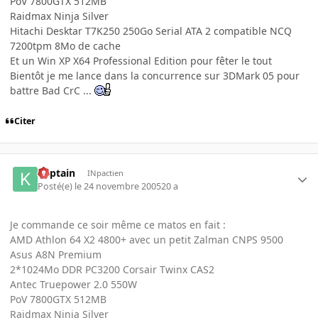
PoV 7800GTX 512MB
Raidmax Ninja Silver
Hitachi Desktar T7K250 250Go Serial ATA 2 compatible NCQ
7200tpm 8Mo de cache
Et un Win XP X64 Professional Edition pour fêter le tout
Bientôt je me lance dans la concurrence sur 3DMark 05 pour
battre Bad CrC ...
Citer
Kaptain
INpactien
Posté(e)
le 24 novembre 2005
20 a
Je commande ce soir même ce matos en fait :
AMD Athlon 64 X2 4800+ avec un petit Zalman CNPS 9500
Asus A8N Premium
2*1024Mo DDR PC3200 Corsair Twinx CAS2
Antec Truepower 2.0 550W
PoV 7800GTX 512MB
Raidmax Ninja Silver