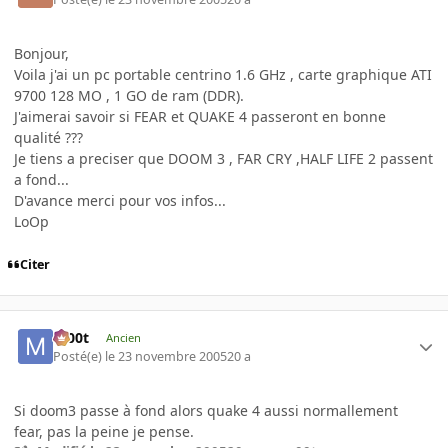
Bonjour,
Voila j'ai un pc portable centrino 1.6 GHz , carte graphique ATI
9700 128 MO , 1 GO de ram (DDR).
J'aimerai savoir si FEAR et QUAKE 4 passeront en bonne
qualité ???
Je tiens a preciser que DOOM 3 , FAR CRY ,HALF LIFE 2 passent
a fond...
D'avance merci pour vos infos...
LoOp
Citer
m00t
Ancien
Posté(e)
le 23 novembre 2005
20 a
Si doom3 passe à fond alors quake 4 aussi normallement
fear, pas la peine je pense.