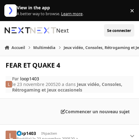
Aller au contenu
View in the app
×
Di
A better way to browse.
Learn more
.
Next
Se connecter
Accueil
Multimédia
Jeux vidéo, Consoles, Rétrogaming et J
FEAR ET QUAKE 4
Par
loop1403
le 23 novembre 2005
20 a
dans
Jeux vidéo, Consoles,
Rétrogaming et Jeux occasionels
Commencer un nouveau sujet
loop1403
INpactien
Posté(e)
le 23 novembre 2005
20 a