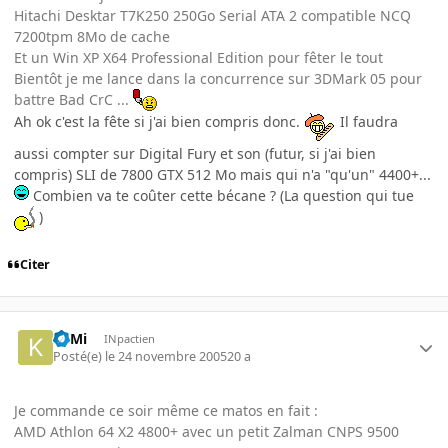
Hitachi Desktar T7K250 250Go Serial ATA 2 compatible NCQ
7200tpm 8Mo de cache
Et un Win XP X64 Professional Edition pour fêter le tout
Bientôt je me lance dans la concurrence sur 3DMark 05 pour
battre Bad CrC ...
Ah ok c'est la fête si j'ai bien compris donc.
Il faudra
aussi compter sur Digital Fury et son (futur, si j'ai bien
compris) SLI de 7800 GTX 512 Mo mais qui n'a "qu'un" 4400+...
Combien va te coûter cette bécane ? (La question qui tue
)
Citer
KilMi
INpactien
Posté(e)
le 24 novembre 2005
20 a
Je commande ce soir même ce matos en fait :
AMD Athlon 64 X2 4800+ avec un petit Zalman CNPS 9500